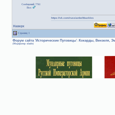
Сообщений: 7761
Пол:
https://vk.com/russianbeltbuckles
Наверх
Страниц: 1
Форум сайта 'Исторические Пуговицы'
Кокарды, Вензеля, 
›
(Модератор:
slade
)