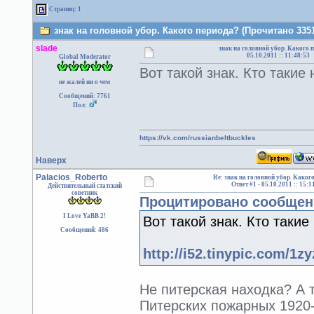
Страниц: 1
знак на головной убор. Какого периода? (Прочитано 3351
slade
знак на головной убор. Какого 
05.10.2011 :: 11:48:53
Global Moderator
Вот такой знак. Кто такие
не жалей ни о чем
Сообщений: 7761
Пол:
https://vk.com/russianbeltbuckles
Наверх
Palacios_Roberto
Re: знак на головной убор. Каког
Ответ #1 -
05.10.2011 :: 15:1
Действительный статский
советник
Процитировано сообщени
I Love YaBB 2!
Вот такой знак. Кто таки
Сообщений: 486
http://i52.tinypic.com/1zy
Не питерская находка? А 
Питерских пожарных 1920-х