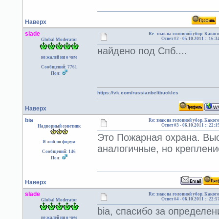
Наверх
slade
Re: знак на головной убор. Каког
Ответ #2 -
05.10.2011 :: 16:3
Global Moderator
найдено под Спб....
не жалей ни о чем
Сообщений: 7761
Пол:
https://vk.com/russianbeltbuckles
Наверх
bia
Re: знак на головной убор. Каког
Ответ #3 -
06.10.2011 :: 22:1
Надворный советник
Это Пожарная охрана. Выс
Я люблю форум
аналогичные, но креплени
Сообщений: 146
Пол:
Наверх
slade
Re: знак на головной убор. Каког
Ответ #4 -
06.10.2011 :: 22:5
Global Moderator
bia, спасибо за определен
не жалей ни о чем