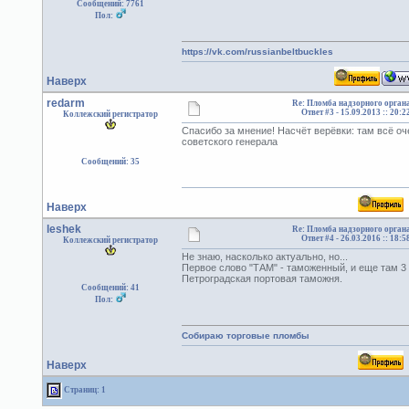
Сообщений: 7761
Пол:
https://vk.com/russianbeltbuckles
Наверх
redarm
Re: Пломба надзорного органа
Ответ #3 -
15.09.2013 :: 20:2
Коллежский регистратор
Спасибо за мнение! Насчёт верёвки: там всё оч
советского генерала
Сообщений: 35
Наверх
leshek
Re: Пломба надзорного органа
Ответ #4 -
26.03.2016 :: 18:5
Коллежский регистратор
Не знаю, насколько актуально, но...
Первое слово "ТАМ" - таможенный, и еще там 
Петроградская портовая таможня.
Сообщений: 41
Пол:
Собираю торговые пломбы
Наверх
Страниц: 1