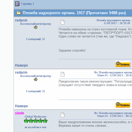
Страниц: 1
Пломба надзорного органа. 1917 (Прочитано 5488 раз)
redarm
Пломба надзорного органа. 
12.09.2013 :: 18:39:49
Коллежский регистратор
Пломба навешена на отрез костюмной ткани. К
Читается на обеих сторонах: "ПЕТР*ПОРТ+1917";
Одно слово не читается (там же, где "Надзоръ")
Сообщений: 35
Заранее спасибо!
Наверх
redarm
Re: Пломба надзорного органа
Ответ #1 -
12.09.2013 :: 20:0
Коллежский регистратор
Предполагаю такую реконструкцию: "Петроградски
(смущает отсутствие твердого знака в конце сло
Сообщений: 35
Наверх
slade
Re: Пломба надзорного органа
Ответ #2 -
13.09.2013 :: 00:5
Global Moderator
Ваше предположение вполне жизнеспособно..в 
Веревка какая-то очень свежая...
не жалей ни о чем