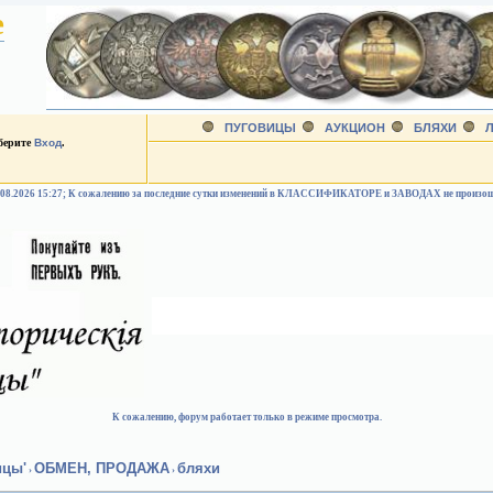
е
ПУГОВИЦЫ
АУКЦИОН
БЛЯХИ
Л
ыберите
Вход
.
.08.2026 15:27; К сожалению за последние сутки изменений в КЛАССИФИКАТОРЕ и ЗАВОДАХ не произо
К сожалению, форум работает только в режиме просмотра.
ицы'
ОБМЕН, ПРОДАЖА
бляхи
›
›