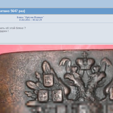
итано 5647 раз)
Бляха "Орёл на Пушках"
15.02.2015 :: 03:42:29
ать об этой бляхе ?
дарен !