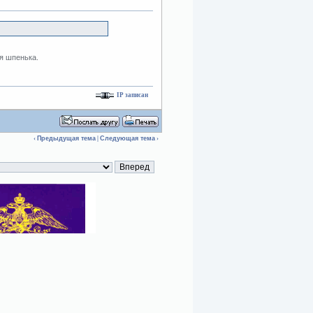
ля шпенька.
IP записан
‹
Предыдущая тема
|
Следующая тема
›