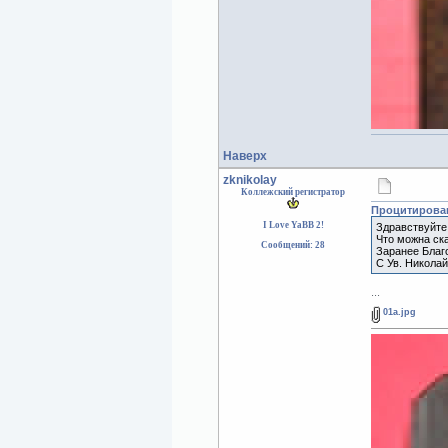
Наверх
zknikolay
Коллежский регистратор
Процитирован
I Love YaBB 2!
Здравствуйте 
Что можна ска
Сообщений: 28
Заранее Благ
С Ув. Николай
...
01a.jpg