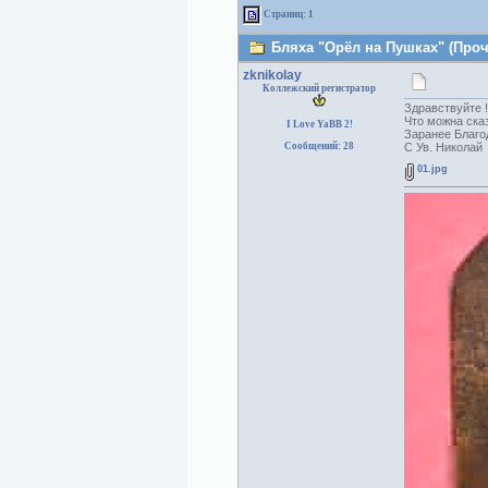
Страниц: 1
Бляха "Орёл на Пушках" (Проч
zknikolay
Коллежский регистратор
Здравствуйте !
Что можна сказ
I Love YaBB 2!
Заранее Благо
Сообщений: 28
С Ув. Николай
01.jpg