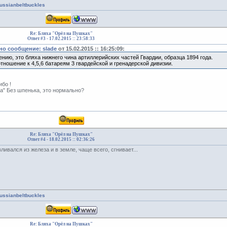
russianbeltbuckles
Re: Бляха "Орёл на Пушках"
Ответ #3 -
17.02.2015 :: 23:58:33
о сообщение: slade
от 15.02.2015 :: 16:25:09:
нию, это бляха нижнего чина артиллерийских частей Гвардии, образца 1894 года.
тношение к 4,5,6 батареям 3 гвардейской и гренадерской дивизии.
бо !
та" Без шпенька, это нормально?
Re: Бляха "Орёл на Пушках"
Ответ #4 -
18.02.2015 :: 02:36:26
ливался из железа и в земле, чаще всего, сгнивает...
russianbeltbuckles
Re: Бляха "Орёл на Пушках"