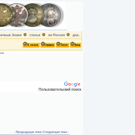
ичные Знаки
статьи
не Россия
док.
шло
Пользовательский поиск
‹
Предыдущая тема
|
Следующая тема
›