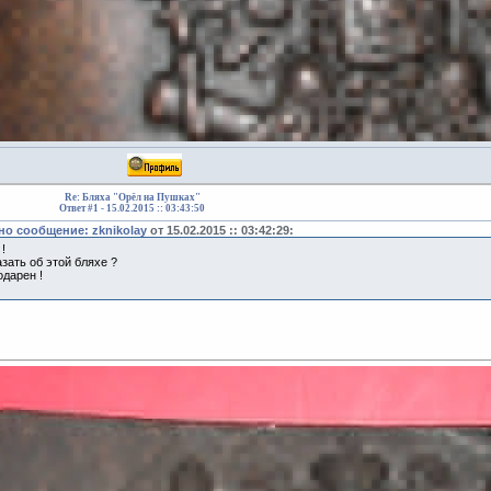
Re: Бляха "Орёл на Пушках"
Ответ #1 -
15.02.2015 :: 03:43:50
о сообщение: zknikolay
от 15.02.2015 :: 03:42:29:
!
зать об этой бляхе ?
одарен !