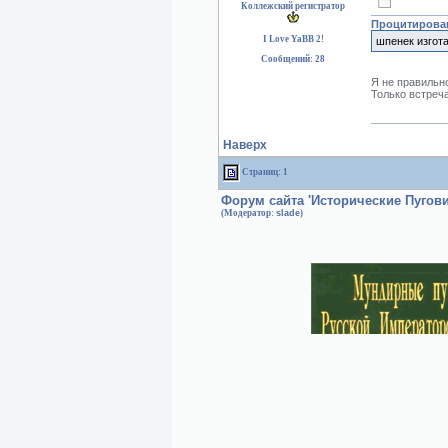
Коллежский регистратор
Процитирован
I Love YaBB 2!
шпенек изгота
Сообщений: 28
Я не правильно
Только встреч
Наверх
Страниц: 1
Форум сайта 'Исторические Пугов
(Модератор:
slade
)