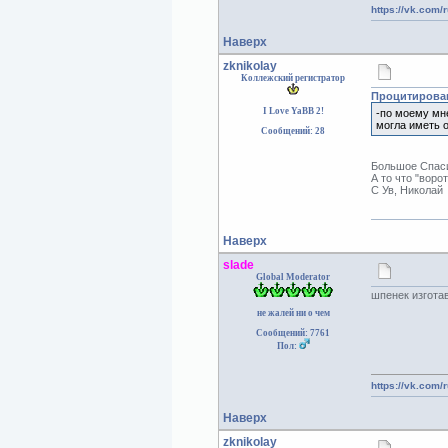
https://vk.com/
Наверх
zknikolay
Коллежский регистратор
Процитирован
I Love YaBB 2!
-по моему мне
могла иметь о
Сообщений: 28
Большое Спаси
А то что "воро
С Ув, Николай
Наверх
slade
Global Moderator
шпенек изготав
не жалей ни о чем
Сообщений: 7761
Пол:
https://vk.com/
Наверх
zknikolay