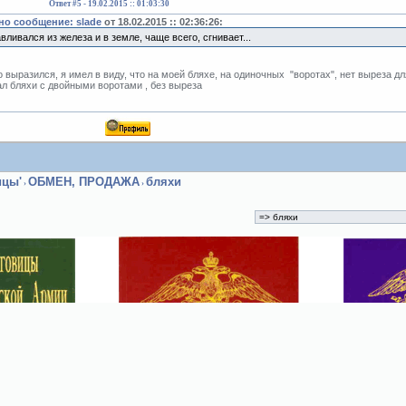
Ответ #5 -
19.02.2015 :: 01:03:30
о сообщение: slade
от 18.02.2015 :: 02:36:26:
вливался из железа и в земле, чаще всего, сгнивает...
 выразился, я имел в виду, что на моей бляхе, на одиночных "воротах", нет выреза д
ал бляхи с двойными воротами , без выреза
ицы'
ОБМЕН, ПРОДАЖА
бляхи
›
›