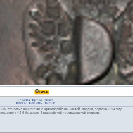
Re: Бляха "Орёл на Пушках"
Ответ #2 -
15.02.2015 :: 16:25:09
ию, это бляха нижнего чина артиллерийских частей Гвардии, образца 1894 года.
ношение к 4,5,6 батареям 3 гвардейской и гренадерской дивизии.