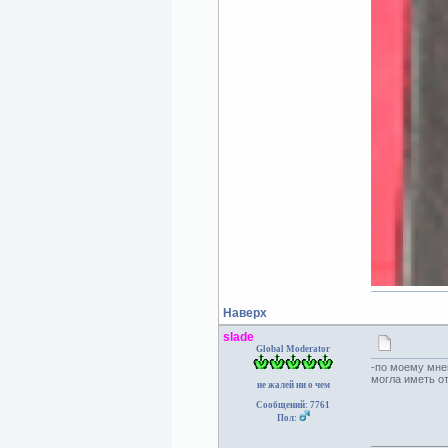
Наверх
slade
Global Moderator
-по моему мнен
могла иметь от
не жалей ни о чем
Сообщений: 7761
Пол: