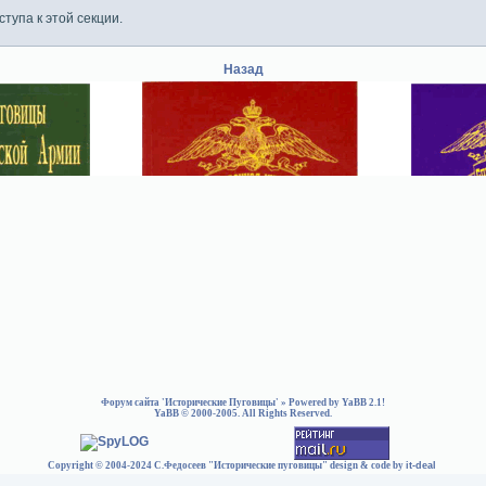
тупа к этой секции.
Назад
Форум сайта 'Исторические Пуговицы'
» Powered by
YaBB 2.1
!
YaBB
© 2000-2005. All Rights Reserved.
Copyright © 2004-2024 С.Федосеев "Исторические пуговицы" design & code by
it-deal