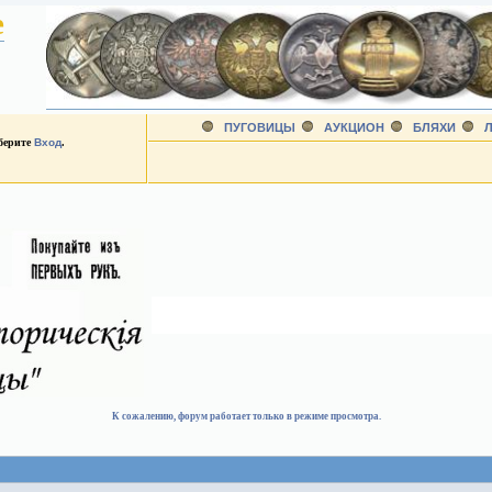
е
ПУГОВИЦЫ
АУКЦИОН
БЛЯХИ
Л
ыберите
Вход
.
К сожалению, форум работает только в режиме просмотра.