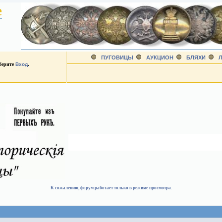
е
ПУГОВИЦЫ
АУКЦИОН
БЛЯХИ
Л
ыберите
Вход
.
К сожалению, форум работает только в режиме просмотра.