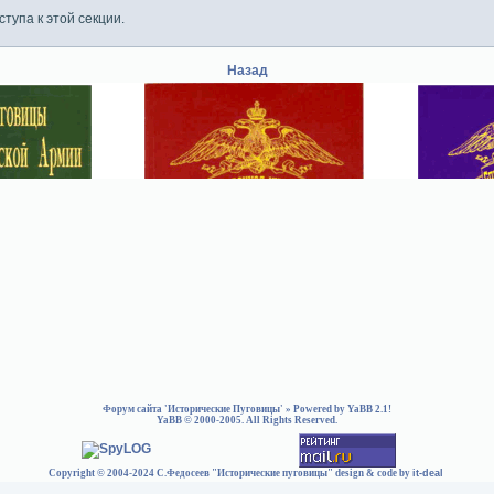
тупа к этой секции.
Назад
Форум сайта 'Исторические Пуговицы'
» Powered by
YaBB 2.1
!
YaBB
© 2000-2005. All Rights Reserved.
Copyright © 2004-2024 С.Федосеев "Исторические пуговицы" design & code by
it-deal