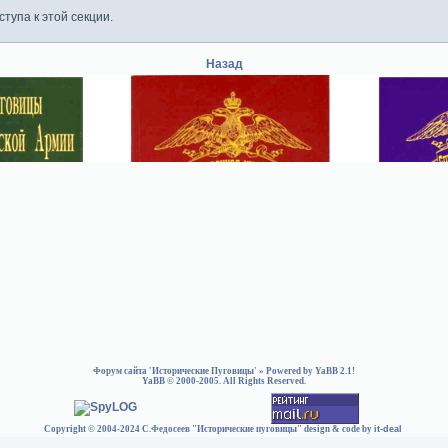
тупа к этой секции.
Назад
Форум сайта 'Исторические Пуговицы'
» Powered by
YaBB 2.1
!
YaBB
© 2000-2005. All Rights Reserved.
Copyright © 2004-2024 С.Федосеев "Исторические пуговицы" design & code by
it-deal