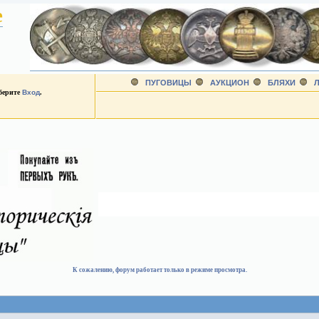
е
ПУГОВИЦЫ
АУКЦИОН
БЛЯХИ
Л
ыберите
Вход
.
К сожалению, форум работает только в режиме просмотра.