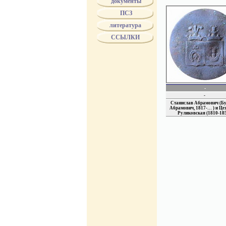
документы
ПСЗ
литература
ССЫЛКИ
-
-
Станислав Абрамович (Б
Абрамович, 1817-… ) и Це
Руликовская (1810-18