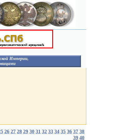
ской Империи,
овицами
НЕГОСУДАРСТВЕННЫЕ
ОРГАНИЗАЦИИ
ГУБЕРНИИ И ГОРОДА
Столицы
Россия
Гродненская Губерния
В
Курская Губерния
в
Царство Польское
ТВА
ВЕД. БЛАГОТВ. УЧРЕЖД.
Д.
ЛИВРЕЙНЫЕ С
ДВОРЯНСКИМИ
ГЕРБАМИ
Россия
БНЫЕ
Царство Польское
25
26
27
28
29
30
31
32
33
34
35
36
37
38
С брачными гербами
39
40
короны