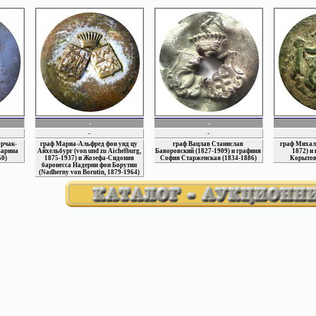
МИН. ВНУТРЕННИХ ДЕЛ
Гимназии
Торговые
Вед. Гражд. Инженеров
Сельскохозяйственные
ГЛАВН. УПР. ГОС.
Технические
КОНЕЗАВОДСТВА
Духовные
МИН. ИНОСТРАННЫХ ДЕЛ
Царства Польского
МИН. ЮСТИЦИИ
неопределенные
Межевое ведомство
МИН. ПУТЕЙ СООБЩЕНИЯ
-
-
-
-
урчак-
граф Мариа-Альфред фон унд цу
граф Вацлав Станислав
граф Михал
зарина
Айхельбург (von und zu Aichelburg,
Баворовский (1827-1909) и графиня
1872) и
50)
1875-1937) и Жозефа-Сидония
София Старженская (1834-1886)
Корытов
баронесса Надерни фон Борутин
(Nadherny von Borutin, 1879-1964)