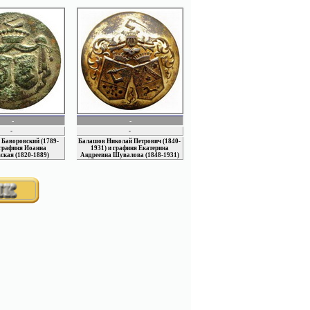
неопределенные
ПАМЯТНЫЕ
ОХОТНИЧЬИ
НЕОПРЕДЕЛЕННЫЕ
-
-
-
-
 Баворовский (1789-
Балашов Николай Петрович (1840-
 графиня Иоанна
1931) и графиня Екатерина
ская (1820-1889)
Андреевна Шувалова (1848-1931)