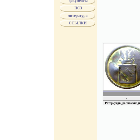
документы
ПСЗ
литература
ССЫЛКИ
-
-
Ротермунды, российские д