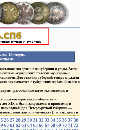
ской Империи,
овицами
НЕГОСУДАРСТВЕННЫЕ
осстановлено деление на губернии и уезды. Затем
ОРГАНИЗАЦИИ
а система «губернских статских мундиров» с
ГУБЕРНИИ И ГОРОДА
 лацканов. Для отличия губерний теперь служили
Столицы
акие заключаются в губернских гербах» (имелся в
Россия
.
Гродненская Губерния
В
иров», разосланные затем «ко введению в
Курская Губерния
в
Царство Польское
ТВА
его цветов воротника и обшлагов) с
ВЕД. БЛАГОТВ. УЧРЕЖД.
Д.
 лет XIX в. были закреплены и приведены в
ЛИВРЕЙНЫЕ С
же подкладкой (для Петербургской губернии —
ДВОРЯНСКИМИ
агах, выпусках или опушках» (т. е. в их цвете и
ГЕРБАМИ
разборов» (групп) мундиров: красный, голубой,
Россия
25
26
27
28
29
30
31
32
33
34
35
36
37
38
БНЫЕ
Царство Польское
59
60
61
62
63
С брачными гербами
64
65
66
67
68
69
70
71
72
убернаторов «по цветам, каждой губернии
короны
 цвета губернских пуговиц, причем генерал-