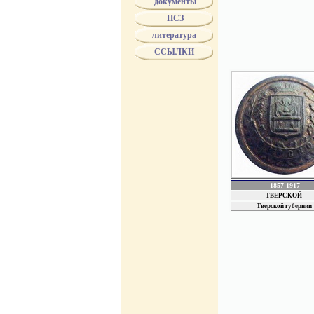
документы
губернаторы имели его
ПСЗ
прокуроры. Эта форма 
В 1824 г. цветовые ра
литература
входящих в каждое из 
ССЫЛКИ
некоторых губерний им
мундиров. Пуговицы мо
Различие между мундир
должны были быть из к
наименование губернии
с 1834 года пуговицы 
МинЮста.
с 1853 года по 1856 г
4 июля 1857 года был п
территориальных гербах
в 1858 году всем чино
указаны особые изобра
1857-1917
ТВЕРСКОЙ
Тверской губернии