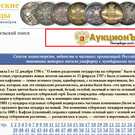
еские
ицы
ционеров
ельский поиск
Список министерств, ведомств и частных организаций Россий
чиновники которых носили униформу с мундирными пуг
Я
Гражданские - Павел I
МИН. ФИНАНСОВ
ла I от 12 декабря 1796 г. "О новом разделении государства на губернии" было в
Гражданские 1827-1857
 пуговицах:
Фабр. Инсп.
местных учреждениях новых штатов законом от 15 февраля 1797 г была установлен
Гражданские 1857-1917
Гос. банки
ом кафтанов — темно-зеленого сукна, однобортных, с отложным воротником, без
Гражданские 1917
Пограничная стража
га, которые, как это специально разъяснялось, должны были быть «тех цветов, к
Гражданские - Царство Польское
Таможенная и акцизная
Гражданские - Великое Княжество
та). Таких цветов было пять: красный, белый, голубой, палевый и светло-зеленый
службы
уру
Финляндское
МИН. ГОС. ИМУЩЕСТ
уговицах изображался губернский герб. Были утверждены «образцы таковых мунд
ИМПЕРАТОРСКИЙ ДВОР
Корпус горных инженеро
ащим в губернских штатах, так и имеющим свои поместья».
Дворцовые Правления
ПОЖАРНЫЕ ОБЩЕС
1801 г.) мундиры отдельных губерний подвергались частным изменениям (более вс
Придворн. Ведом.
Т
ПОЧТ. - ТЕЛЕГРАФ. ВЕ
 прежнего фасона мундира на новый. Эти изменения губернских мундиров первых
Академия Художеств
ие
ГРАЖДАНСКИЙ ФЛОТ
густа 1809 г. Кафтан (суконный) сохранял единый темно-зеленый цвет с зеленой 
Публ. Библиотека и Румянцев.
ежду губерниями различия, — разъяснялось в указе, — состоят в воротниках, обшл
музеум
Торговый Флот
Капитул Императорских
Яхт-клубы
бархат). В зависимости от цвета воротника и обшлагов устанавливалось восемь «
стр.
1
2
3
4
5
и Царских Орденов
6
7
8
9
10
11
12
13
14
15
16
17
18
19
20
21
22
23
24
ГРАЖДАНСКИЕ УЧЕ
ный, черный, темно-синий, фиолетовый, малиновый и оранжевый
Mин. и вед. имевшие
ЗАВЕДЕНИЯ
39
40
41
42
43
44
45
46
47
48
49
50
51
52
53
54
55
56
57
58
тановлены мундиры для генерал-губернаторов, гражданских губернаторов и вице-г
на пуговицах Столп Закона
ВУЗы
1811 г они получили золотое или серебряное шитье одного узора в зависимости от