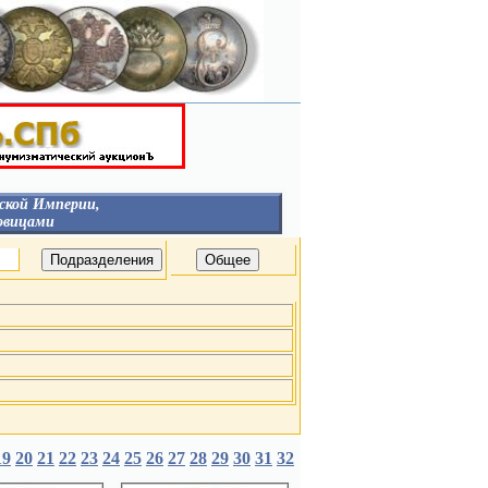
ской Империи,
овицами
НЕГОСУДАРСТВЕННЫЕ
ОРГАНИЗАЦИИ
ГУБЕРНИИ И ГОРОДА
Столицы
Россия
Гродненская Губерния
В
Курская Губерния
в
Царство Польское
ТВА
ВЕД. БЛАГОТВ. УЧРЕЖД.
Д.
ЛИВРЕЙНЫЕ С
ДВОРЯНСКИМИ
ГЕРБАМИ
Россия
БНЫЕ
Царство Польское
19
20
21
22
23
24
25
26
27
28
29
30
31
32
С брачными гербами
короны