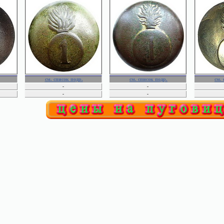
МИН. ВНУТРЕННИХ ДЕЛ
Гимназии
Торговые
Вед. Гражд. Инженеров
Сельскохозяйственные
ГЛАВН. УПР. ГОС.
Технические
КОНЕЗАВОДСТВА
Духовные
МИН. ИНОСТРАННЫХ ДЕЛ
Царства Польского
МИН. ЮСТИЦИИ
неопределенные
Межевое ведомство
МИН. ПУТЕЙ СООБЩЕНИЯ
см. список подр.
см. список подр.
см. 
-
-
-
-