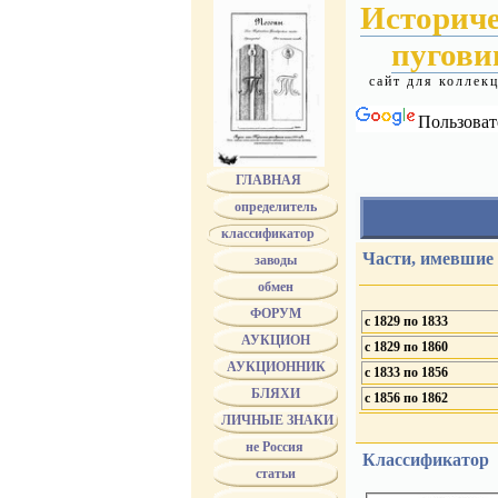
Историч
пугов
сайт для коллек
Пользоват
ГЛАВНАЯ
определитель
классификатор
РУССКАЯ АРМИ
Части, имевшие 
заводы
Части, имевшие на
обмен
номера
литеры и номера
ФОРУМ
гренаду
с 1829 по 1833
инженерную армат
АУКЦИОН
с 1829 по 1860
"шефские" короны
Артиллерия
АУКЦИОННИК
с 1833 по 1856
Учебные заведения
ВОЕННЫЙ ФЛО
БЛЯХИ
с 1856 по 1862
Mин. и вед. имевш
ЛИЧНЫЕ ЗНАКИ
на пуговицах Гос. герб
Военные до 1829
не Россия
Классификатор
Военные 1829-1857
статьи
Военные 1857-1917
???