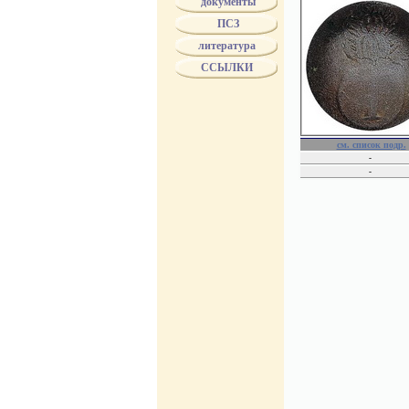
документы
ПСЗ
литература
ССЫЛКИ
см. список подр.
-
-