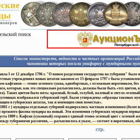
еские
ицы
ционеров
ельский поиск
Список министерств, ведомств и частных организаций Россий
чиновники которых носили униформу с мундирными пуг
Я
Гражданские - Павел I
МИН. ФИНАНСОВ
ла I от 12 декабря 1796 г. "О новом разделении государства на губернии" было в
Гражданские 1827-1857
 пуговицах:
Фабр. Инсп.
местных учреждениях новых штатов законом от 15 февраля 1797 г была установлен
Гражданские 1857-1917
Гос. банки
ом кафтанов — темно-зеленого сукна, однобортных, с отложным воротником, без
Гражданские 1917
Пограничная стража
га, которые, как это специально разъяснялось, должны были быть «тех цветов, к
Гражданские - Царство Польское
Таможенная и акцизная
Гражданские - Великое Княжество
та). Таких цветов было пять: красный, белый, голубой, палевый и светло-зеленый
службы
уру
Финляндское
МИН. ГОС. ИМУЩЕСТ
уговицах изображался губернский герб. Были утверждены «образцы таковых мунд
ИМПЕРАТОРСКИЙ ДВОР
Корпус горных инженеро
ащим в губернских штатах, так и имеющим свои поместья».
Дворцовые Правления
ПОЖАРНЫЕ ОБЩЕС
1801 г ) мундиры отдельных губерний подвергались частным изменениям (более вс
Придворн. Ведом.
Т
ПОЧТ. - ТЕЛЕГРАФ. ВЕ
 прежнего фасона мундира на новый. Эти изменения губернских мундиров первых
Академия Художеств
ие
ГРАЖДАНСКИЙ ФЛОТ
густа 1809 г. Кафтан (суконный) сохранял единый темно-зеленый цвет с зеленой 
Публ. Библиотека и Румянцев.
ежду губерниями различия, — разъяснялось в указе, — состоят в воротниках, обшл
музеум
Торговый Флот
Капитул Императорских
Яхт-клубы
бархат). В зависимости от цвета воротника и обшлагов устанавливалось восемь «
и Царских Орденов
стр.
ГРАЖДАНСКИЕ УЧЕ
ный, черный, темно-синий, фиолетовый, малиновый и оранжевый
Mин. и вед. имевшие
ЗАВЕДЕНИЯ
тановлены мундиры для генерал-губернаторов, гражданских губернаторов и вице-г
на пуговицах Столп Закона
ВУЗы
1811 г они получили золотое или серебряное шитье одного узора в зависимости от