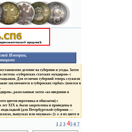
ской Империи,
овицами
НЕГОСУДАРСТВЕННЫЕ
осстановлено деление на губернии и уезды. Затем
ОРГАНИЗАЦИИ
а система «губернских статских мундиров» с
ГУБЕРНИИ И ГОРОДА
 лацканов. Для отличия губерний теперь служили
Столицы
акие заключаются в губернских гербах» (имелся в
Россия
.
Гродненская Губерния
В
иров», разосланные затем «ко введению в
Курская Губерния
в
Царство Польское
ТВА
его цветов воротника и обшлагов) с
ВЕД. БЛАГОТВ. УЧРЕЖД.
Д.
 лет XIX в. были закреплены и приведены в
ЛИВРЕЙНЫЕ С
же подкладкой (для Петербургской губернии —
ДВОРЯНСКИМИ
агах, выпусках или опушках» (т. е. в их цвете и
ГЕРБАМИ
разборов» (групп) мундиров: красный, голубой,
Россия
4
БНЫЕ
Царство Польское
1
2
3
5
6
7
С брачными гербами
убернаторов «по цветам, каждой губернии
короны
 цвета губернских пуговиц, причем генерал-