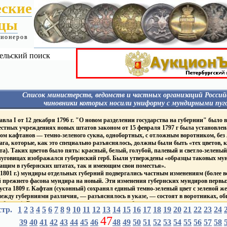
еские
ицы
ционеров
ельский поиск
Список министерств, ведомств и частных организаций Россий
чиновники которых носили униформу с мундирными пуг
Я
Гражданские - Павел I
МИН. ФИНАНСОВ
ла I от 12 декабря 1796 г. "О новом разделении государства на губернии" было в
Гражданские 1827-1857
 пуговицах:
Фабр. Инсп.
местных учреждениях новых штатов законом от 15 февраля 1797 г была установлен
Гражданские 1857-1917
Гос. банки
ом кафтанов — темно-зеленого сукна, однобортных, с отложным воротником, без
Гражданские 1917
Пограничная стража
га, которые, как это специально разъяснялось, должны были быть «тех цветов, к
Гражданские - Царство Польское
Таможенная и акцизная
Гражданские - Великое Княжество
та). Таких цветов было пять: красный, белый, голубой, палевый и светло-зеленый
службы
уру
Финляндское
МИН. ГОС. ИМУЩЕСТ
уговицах изображался губернский герб. Были утверждены «образцы таковых мунд
ИМПЕРАТОРСКИЙ ДВОР
Корпус горных инженеро
ащим в губернских штатах, так и имеющим свои поместья».
Дворцовые Правления
ПОЖАРНЫЕ ОБЩЕС
1801 г.) мундиры отдельных губерний подвергались частным изменениям (более вс
Придворн. Ведом.
Т
ПОЧТ. - ТЕЛЕГРАФ. ВЕ
 прежнего фасона мундира на новый. Эти изменения губернских мундиров первых
Академия Художеств
ие
ГРАЖДАНСКИЙ ФЛОТ
густа 1809 г. Кафтан (суконный) сохранял единый темно-зеленый цвет с зеленой 
Публ. Библиотека и Румянцев.
ежду губерниями различия, — разъяснялось в указе, — состоят в воротниках, обшл
музеум
Торговый Флот
Капитул Императорских
Яхт-клубы
бархат). В зависимости от цвета воротника и обшлагов устанавливалось восемь «
стр.
1
2
3
4
5
и Царских Орденов
6
7
8
9
10
11
12
13
14
15
16
17
18
19
20
21
22
23
24
ГРАЖДАНСКИЕ УЧЕ
ный, черный, темно-синий, фиолетовый, малиновый и оранжевый
Mин. и вед. имевшие
ЗАВЕДЕНИЯ
47
тановлены мундиры для генерал-губернаторов, гражданских губернаторов и вице-г
39
40
41
42
43
44
45
46
48
49
50
51
52
53
54
55
56
57
58
на пуговицах Столп Закона
ВУЗы
1811 г они получили золотое или серебряное шитье одного узора в зависимости от