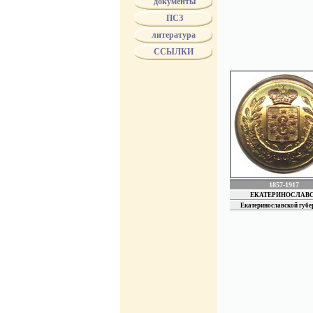
документы
губернаторы имели его
ПСЗ
прокуроры. Эта форма 
В 1824 г. цветовые ра
литература
входящих в каждое из 
ССЫЛКИ
некоторых губерний им
мундиров. Пуговицы мо
Различие между мундир
должны были быть из к
наименование губернии
с 1834 года пуговицы 
МинЮста.
с 1853 года по 1856 г
4 июля 1857 года был п
территориальных гербах
в 1858 году всем чино
указаны особые изобра
1857-1917
ЕКАТЕРИНОСЛАВС
Екатеринославской губе