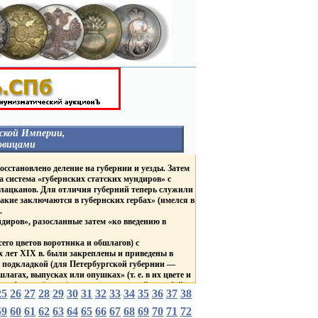
ской Империи,
овицами
НЕГОСУДАРСТВЕННЫЕ
осстановлено деление на губернии и уезды. Затем
ОРГАНИЗАЦИИ
а система «губернских статских мундиров» с
ГУБЕРНИИ И ГОРОДА
 лацканов. Для отличия губерний теперь служили
Столицы
акие заключаются в губернских гербах» (имелся в
Россия
.
Гродненская Губерния
В
иров», разосланные затем «ко введению в
Курская Губерния
в
Царство Польское
ТВА
его цветов воротника и обшлагов) с
ВЕД. БЛАГОТВ. УЧРЕЖД.
Д.
 лет XIX в. были закреплены и приведены в
ЛИВРЕЙНЫЕ С
же подкладкой (для Петербургской губернии —
ДВОРЯНСКИМИ
агах, выпусках или опушках» (т. е. в их цвете и
ГЕРБАМИ
разборов» (групп) мундиров: красный, голубой,
Россия
25
26
27
28
29
30
31
32
33
34
35
36
37
38
БНЫЕ
Царство Польское
С брачными гербами
убернаторов «по цветам, каждой губернии
59
60
61
62
63
64
65
66
67
68
69
70
71
72
короны
 цвета губернских пуговиц, причем генерал-