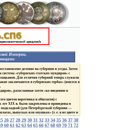
ской Империи,
овицами
НЕГОСУДАРСТВЕННЫЕ
осстановлено деление на губернии и уезды. Затем
ОРГАНИЗАЦИИ
а система «губернских статских мундиров» с
ГУБЕРНИИ И ГОРОДА
 лацканов. Для отличия губерний теперь служили
Столицы
акие заключаются в губернских гербах» (имелся в
Россия
.
Гродненская Губерния
В
иров», разосланные затем «ко введению в
Курская Губерния
в
Царство Польское
ТВА
его цветов воротника и обшлагов) с
ВЕД. БЛАГОТВ. УЧРЕЖД.
Д.
 лет XIX в. были закреплены и приведены в
ЛИВРЕЙНЫЕ С
же подкладкой (для Петербургской губернии —
ДВОРЯНСКИМИ
агах, выпусках или опушках» (т. е. в их цвете и
ГЕРБАМИ
разборов» (групп) мундиров: красный, голубой,
Россия
25
26
27
28
29
30
31
32
33
34
35
36
37
38
БНЫЕ
Царство Польское
59
60
61
62
63
С брачными гербами
64
65
66
67
68
69
70
71
72
убернаторов «по цветам, каждой губернии
короны
 цвета губернских пуговиц, причем генерал-