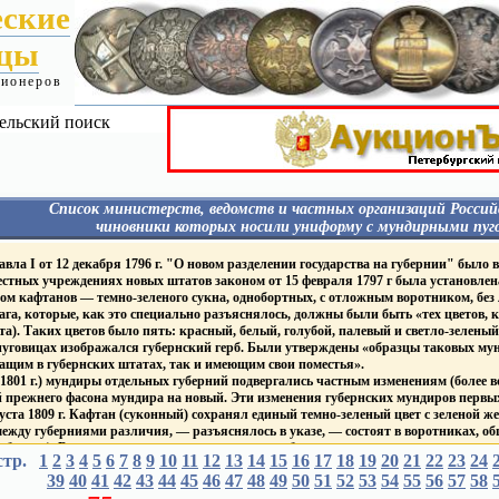
еские
ицы
ционеров
ельский поиск
Список министерств, ведомств и частных организаций Россий
чиновники которых носили униформу с мундирными пуг
Я
Гражданские - Павел I
МИН. ФИНАНСОВ
ла I от 12 декабря 1796 г. "О новом разделении государства на губернии" было в
Гражданские 1827-1857
 пуговицах:
Фабр. Инсп.
местных учреждениях новых штатов законом от 15 февраля 1797 г была установлен
Гражданские 1857-1917
Гос. банки
ом кафтанов — темно-зеленого сукна, однобортных, с отложным воротником, без
Гражданские 1917
Пограничная стража
га, которые, как это специально разъяснялось, должны были быть «тех цветов, к
Гражданские - Царство Польское
Таможенная и акцизная
Гражданские - Великое Княжество
та). Таких цветов было пять: красный, белый, голубой, палевый и светло-зеленый
службы
уру
Финляндское
МИН. ГОС. ИМУЩЕСТ
уговицах изображался губернский герб. Были утверждены «образцы таковых мунд
ИМПЕРАТОРСКИЙ ДВОР
Корпус горных инженеро
ащим в губернских штатах, так и имеющим свои поместья».
Дворцовые Правления
ПОЖАРНЫЕ ОБЩЕС
1801 г.) мундиры отдельных губерний подвергались частным изменениям (более вс
Придворн. Ведом.
Т
ПОЧТ. - ТЕЛЕГРАФ. ВЕ
 прежнего фасона мундира на новый. Эти изменения губернских мундиров первых
Академия Художеств
ие
ГРАЖДАНСКИЙ ФЛОТ
густа 1809 г. Кафтан (суконный) сохранял единый темно-зеленый цвет с зеленой 
Публ. Библиотека и Румянцев.
ежду губерниями различия, — разъяснялось в указе, — состоят в воротниках, обшл
музеум
Торговый Флот
Капитул Императорских
Яхт-клубы
бархат). В зависимости от цвета воротника и обшлагов устанавливалось восемь «
стр.
1
2
3
4
5
и Царских Орденов
6
7
8
9
10
11
12
13
14
15
16
17
18
19
20
21
22
23
24
ГРАЖДАНСКИЕ УЧЕ
ный, черный, темно-синий, фиолетовый, малиновый и оранжевый
Mин. и вед. имевшие
ЗАВЕДЕНИЯ
39
40
41
42
43
44
45
46
47
48
49
50
51
52
53
54
55
56
57
58
тановлены мундиры для генерал-губернаторов, гражданских губернаторов и вице-г
на пуговицах Столп Закона
ВУЗы
1811 г они получили золотое или серебряное шитье одного узора в зависимости от