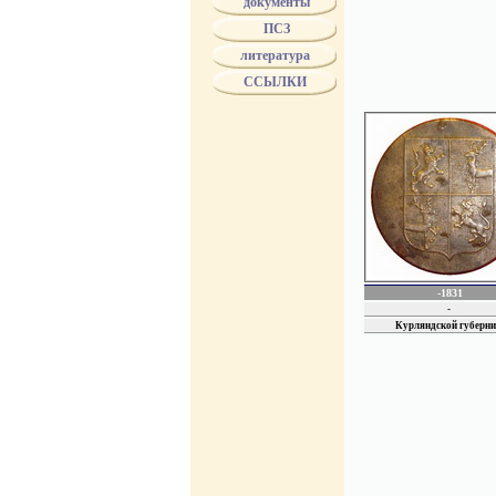
документы
губернаторы имели его
ПСЗ
прокуроры. Эта форма 
В 1824 г. цветовые ра
литература
входящих в каждое из 
ССЫЛКИ
некоторых губерний им
мундиров. Пуговицы мо
Различие между мундир
должны были быть из к
наименование губернии
с 1834 года пуговицы 
МинЮста.
с 1853 года по 1856 г
4 июля 1857 года был п
территориальных гербах
в 1858 году всем чино
указаны особые изобра
-1831
-
Курляндской губерн