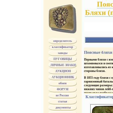
Поя
Бляхи (
определитель
РУССКАЯ АР
классификатор
Имевшие на бля
Поясные бляхи 
заводы
Гос. герб
Имевшие на бля
ПУГОВИЦЫ
Первыми бляхи с изо
корону
Имевшие на бля
штамповался в соотв
ЛИЧНЫЕ ЗНАКИ
гренаду
изготавливались из 
Имевшие на бля
стороны бляхи.
АУКЦИОН
инженерную арматур
Артиллерия
АУКЦИОННИК
В 1855 году бляхи с
Военные Учебны
гарнизонный батальо
обмен
следующие размеры: 
нижних чинов лейб-г
ФОРУМ
груди орла изобража
не Россия
Классификато
В 1856 году такие ж
статьи
частей поясные блях
документы
В 1857 году рисунок