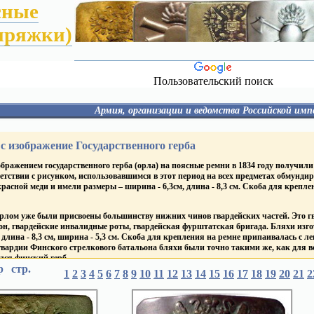
сные
пряжки)
Пользовательский поиск
Армия, организации и ведомства Российской имп
МИЯ
ВОЕННЫЙ ФЛОТ
МИН. ПУТЕЙ СОО
хах (пряжках)
ГРАЖДАНСКИЙ ФЛОТ
ПОЖАРНЫЕ ОБЩЕС
с изображение Государственного герба
МИН. ЮСТИЦИИ
ПОЧТ. - ТЕЛЕГРАФ. 
хах (пряжках)
МЕЖЕВОЕ ВЕДОМСТВО
бражением государственного герба (орла) на поясные ремни в 1834 году получил
ТЮРЕМНОЕ ВЕДОМСТВО
хах (пряжках)
етствии с рисунком, использовавшимся в этот период на всех предметах обмунди
ЛЕСНОЕ ВЕДОМСТВО
красной меди и имели размеры – ширина - 6,3см, длина - 8,3 см. Скоба для крепл
хах (пряжках)
у
 орлом уже были присвоены большинству нижних чинов гвардейских частей. Это г
е Заведения
н, гвардейские инвалидные роты, гвардейская фурштатская бригада. Бляхи изго
длина - 8,3 см, ширина - 5,3 см. Скоба для крепления на ремне припаивалась с л
вардии Финского стрелкового батальона бляхи были точно такими же, как для все
лся финский герб.
р
стр.
1
2
3
4
5
6
7
8
9
10
11
12
13
14
15
16
17
18
19
20
21
2
е бляхи появились у нижних чинов лейб-гвардии 1-го и 2-го стрелковых батальоно
и покрывались золочением. Такие же золоченые бляхи с 1856 года носили литав
 гербового орла изменился, теперь орел изображался с поднятыми вверх крыльями