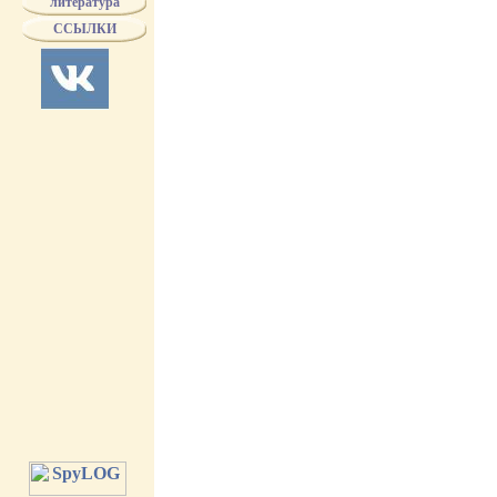
литература
на кадуцеях
на знаменах
П
ССЫЛКИ
гос. герб
с
с 