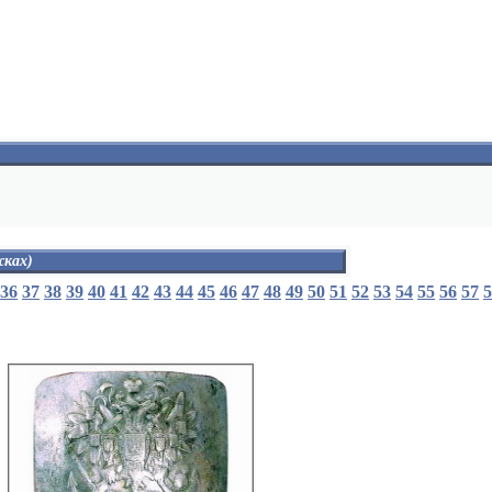
жках)
колонна с надписью "закон"
36
37
38
39
40
41
42
43
44
45
46
47
48
49
50
51
52
53
54
55
56
57
5
лира
почтовые рожк'и
зигзагообразные стрелы
зигзагообразные стрелы и почтовые рожк'и
перекрещенные кадуцеи
кадуцей перевитый двумя змеями
бюст, кисти с палитрой и колонна
палитра
две дубовые ветви
пеликан питающий птенцов
виноградная лоза с надписью