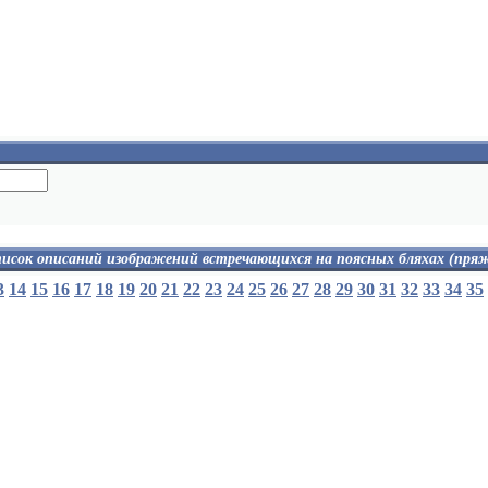
исок описаний изображений встречающихся на поясных бляхах (пря
омера
Якоря
3
14
15
16
17
18
19
20
21
22
23
24
25
26
27
28
29
30
31
32
33
34
35
омер
якорь
 гренаде
перекрещенные якоря
ад пушками
с топором
д топорами
с кадуцеем
ад якорями
д якорем с топором
Импер. вензель под импер. короной
енады
ренада
астролябия и сажень
 цифрами
лопата и кирка
 топорами
лопата и топор на молниях