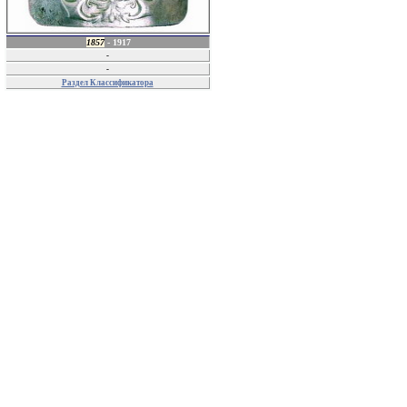
1857
- 1917
-
-
Раздел Классификатора