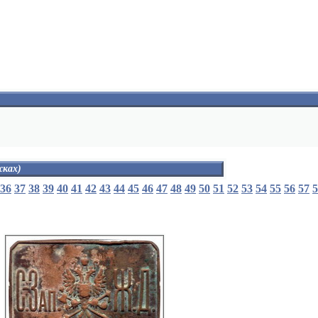
жках)
колонна с надписью "закон"
36
37
38
39
40
41
42
43
44
45
46
47
48
49
50
51
52
53
54
55
56
57
5
лира
почтовые рожк'и
зигзагообразные стрелы
зигзагообразные стрелы и почтовые рожк'и
перекрещенные кадуцеи
кадуцей перевитый двумя змеями
бюст, кисти с палитрой и колонна
палитра
две дубовые ветви
пеликан питающий птенцов
виноградная лоза с надписью