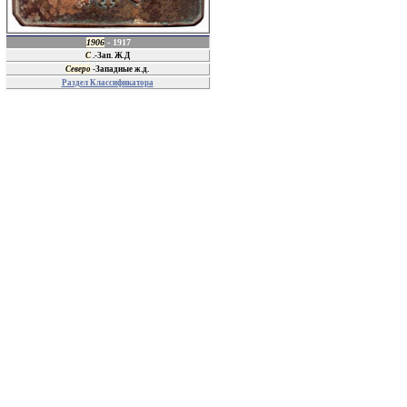
1906
- 1917
С
.-Зап. Ж.Д
Северо
-Западные ж.д.
Раздел Классификатора