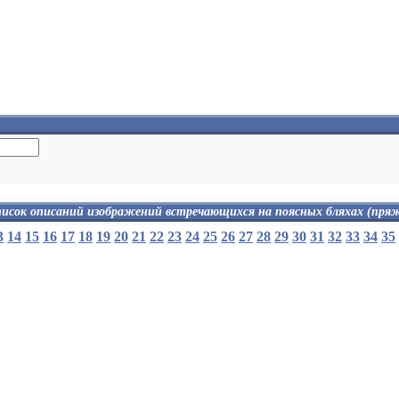
исок описаний изображений встречающихся на поясных бляхах (пря
омера
Якоря
3
14
15
16
17
18
19
20
21
22
23
24
25
26
27
28
29
30
31
32
33
34
35
омер
якорь
 гренаде
перекрещенные якоря
ад пушками
с топором
д топорами
с кадуцеем
ад якорями
д якорем с топором
Импер. вензель под импер. короной
енады
ренада
астролябия и сажень
 цифрами
лопата и кирка
 топорами
лопата и топор на молниях