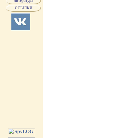
литература
на кадуцеях
на знаменах
П
ССЫЛКИ
гос. герб
с
с 