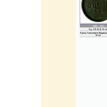
1902 - 1917
9 р. 3 П. Н. П. № 5
9 рота 3 пехотного Нарвск
№ 54