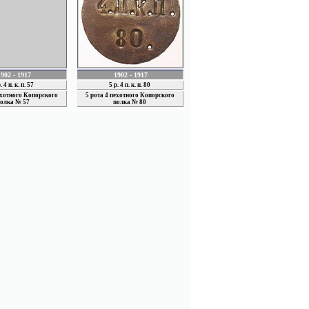
1902 - 1917
1902 - 1917
. 4 п. к. п. 57
5 р. 4 п. к. п. 80
ехотного Копорского
5 рота 4 пехотного Копорского
олка № 57
полка № 80