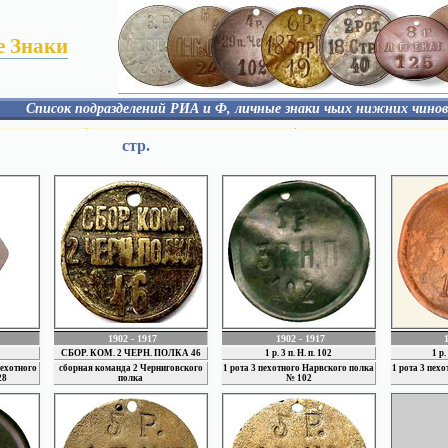
 Знаки
Список подразделений РИА и Ф, личные знаки чьих нижних чино
Артиллерия
Гарнизоны
стр.
Авиация
Корпус Пограничной 
енадерские полки
Флот
Инженерные войска
й полк
Кавалерия
 полк
полк
й полк
ИСТОРИЧЕСКИЙ ОБЗОР
1902 - 1917
1902 - 1917
СБОР. КОМ. 2 ЧЕРН. ПОЛКА 46
1 р. 3 п. Н. п. 102
1 р.
ехотного
сборная команда 2 Черниговского
1 рота 3 пехотного Нарвского полка
1 рота 3 пех
28
полка
№ 102