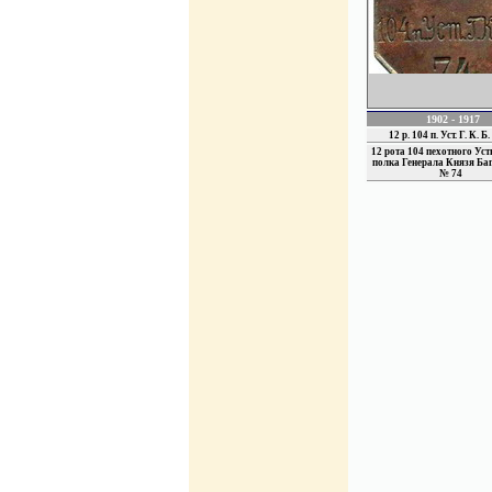
1902 - 1917
12 р. 104 п. Уст. Г. К. Б.
12 рота 104 пехотного Ус
полка Генерала Князя Ба
№ 74