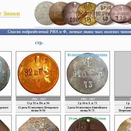
 Знаки
Список подразделений РИА и Ф, личные знаки чьих нижних чино
Артиллерия
Гарнизоны
стр.
Авиация
Корпус Пограничной 
енадерские полки
Флот
Инженерные войска
й полк
Кавалерия
 полк
полк
й полк
ИСТОРИЧЕСКИЙ ОБЗОР
1902 - 1917
1902 - 1917
15 р. 92 п. Пч. п. 94
2 р. 94 п. Е. п. 73
1 р.
орского
15 рота 92 пехотного Печорского
2 рота 94 пехотного Енисейского
1 рот
полка № 94
полка № 73
Петрозав