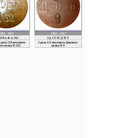
1902 - 1917
1902 - 1917
 110 п. К. п. 162
2 р. 111 П. Д. П. 9
 рота 110 пехотного
2 рота 111 пехотного Донского
го полка № 162
полка № 9