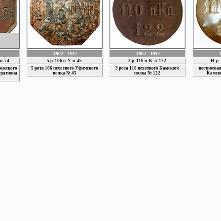
1902 - 1917
1902 - 1917
 п. 74
5 р. 106 п. У. п. 45
3 р. 110 п. К. п. 122
Н. р.
тюжского
5 рота 106 пехотного Уфимского
3 рота 110 пехотного Камского
нестроевая
гратиона
полка № 45
полка № 122
Камско