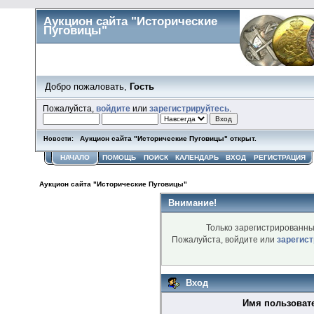
Аукцион сайта "Исторические
Пуговицы"
Добро пожаловать,
Гость
Пожалуйста,
войдите
или
зарегистрируйтесь
.
Аукцион сайта "Исторические Пуговицы" открыт.
Новости:
НАЧАЛО
ПОМОЩЬ
ПОИСК
КАЛЕНДАРЬ
ВХОД
РЕГИСТРАЦИЯ
Аукцион сайта "Исторические Пуговицы"
Внимание!
Только зарегистрированны
Пожалуйста, войдите или
зарегис
Вход
Имя пользоват