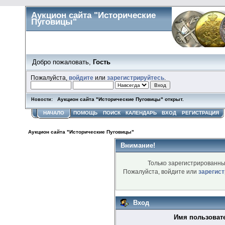
Аукцион сайта "Исторические
Пуговицы"
Добро пожаловать,
Гость
Пожалуйста,
войдите
или
зарегистрируйтесь
.
Аукцион сайта "Исторические Пуговицы" открыт.
Новости:
НАЧАЛО
ПОМОЩЬ
ПОИСК
КАЛЕНДАРЬ
ВХОД
РЕГИСТРАЦИЯ
Аукцион сайта "Исторические Пуговицы"
Внимание!
Только зарегистрированны
Пожалуйста, войдите или
зарегис
Вход
Имя пользоват