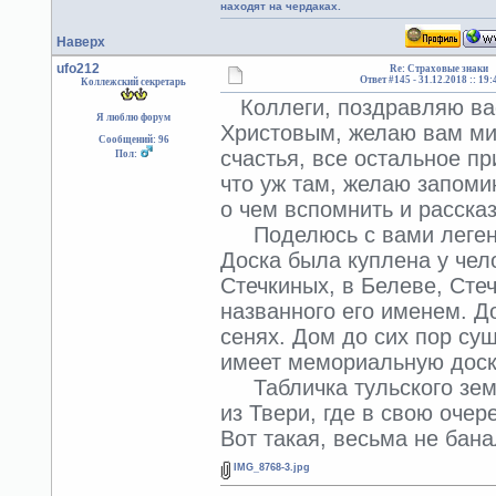
находят на чердаках.
Наверх
ufo212
Re: Страховые знаки
Ответ #145 -
31.12.2018 :: 19:
Коллежский секретарь
Коллеги, поздравляю ва
Я люблю форум
Христовым, желаю вам мир
Сообщений: 96
счастья, все остальное п
Пол:
что уж там, желаю запоми
о чем вспомнить и рассказ
Поделюсь с вами легендо
Доска была куплена у чел
Стечкиных, в Белеве, Стеч
названного его именем. Д
сенях. Дом до сих пор су
имеет мемориальную доск
Табличка тульского земс
из Твери, где в свою оче
Вот такая, весьма не бан
IMG_8768-3.jpg