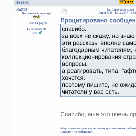
Наверх
ufo212
Re: Страховые знаки
Ответ #139 -
15.10.2017 :: 00:
Коллежский секретарь
Процитировано сообщени
Я люблю форум
спасибо.
Сообщений: 96
Пол:
за всех не скажу, но знаю
эти рассказы вполне сам
благодарным читателям, 
коллекционирования стр
вопросы.
а реагировать, типа, "афт
хочется.
поэтому пишите, не ожид
читатели у вас есть.
Спасибо, мне это очень п
Ищу в коллекцию страховые доски- такие табл
находят на чердаках.