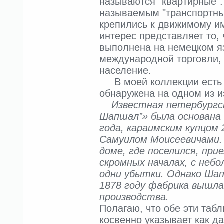
называются "квартирные". 
называемым "транспортным
крепились к движимому и
интерес представляет то, 
выполнена на немецком яз
международной торговли, 
население.
В моей коллекции есть о
обнаружена на одном из 
Известная петербургс
Шапшал”» была основана
года, караимским купцом
Самуилом Моисеевичами.
доме, где поселился, при
скромных началах, с небо
одни убытки. Однако Шапш
1878 году фабрика вышла
производства.
Полагаю, что обе эти табл
косвенно указывает как да