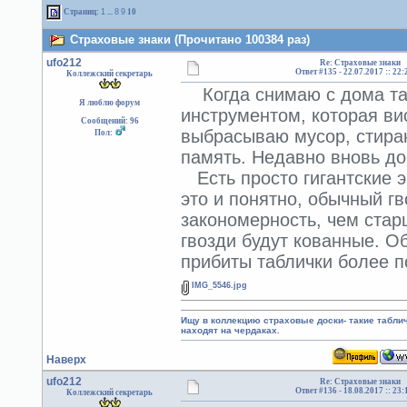
Страниц:
1
...
8
9
10
Страховые знаки (Прочитано 100384 раз)
ufo212
Re: Страховые знаки
Ответ #135 -
22.07.2017 :: 22:
Коллежский секретарь
Когда снимаю с дома табл
Я люблю форум
инструментом, которая вис
Сообщений: 96
выбрасываю мусор, стира
Пол:
память. Недавно вновь до
Есть просто гигантские э
это и понятно, обычный г
закономерность, чем стар
гвозди будут кованные. О
прибиты таблички более п
IMG_5546.jpg
Ищу в коллекцию страховые доски- такие табл
находят на чердаках.
Наверх
ufo212
Re: Страховые знаки
Ответ #136 -
18.08.2017 :: 23:
Коллежский секретарь