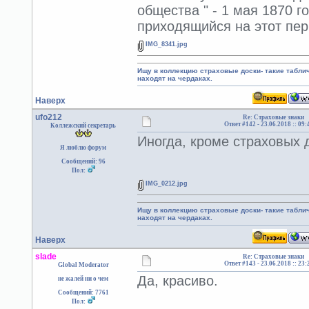
общества " - 1 мая 1870 г
приходящийся на этот пер
IMG_8341.jpg
Ищу в коллекцию страховые доски- такие табл
находят на чердаках.
Наверх
ufo212
Re: Страховые знаки
Ответ #142 -
23.06.2018 :: 09:
Коллежский секретарь
Иногда, кроме страховых 
Я люблю форум
Сообщений: 96
Пол:
IMG_0212.jpg
Ищу в коллекцию страховые доски- такие табл
находят на чердаках.
Наверх
slade
Re: Страховые знаки
Ответ #143 -
23.06.2018 :: 23:
Global Moderator
Да, красиво.
не жалей ни о чем
Сообщений: 7761
Пол: