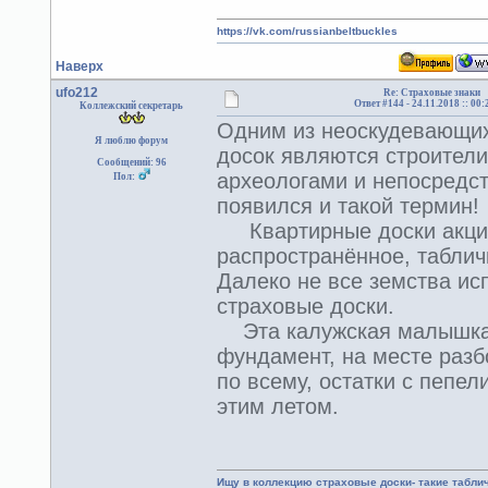
https://vk.com/russianbeltbuckles
Наверх
ufo212
Re: Страховые знаки
Ответ #144 -
24.11.2018 :: 00:
Коллежский секретарь
Одним из неоскудевающих
Я люблю форум
досок являются строители
Сообщений: 96
археологами и непосредст
Пол:
появился и такой термин
Квартирные доски акцио
распространённое, таблич
Далеко не все земства ис
страховые доски.
Эта калужская малышка,
фундамент, на месте разб
по всему, остатки с пепел
этим летом.
Ищу в коллекцию страховые доски- такие табл