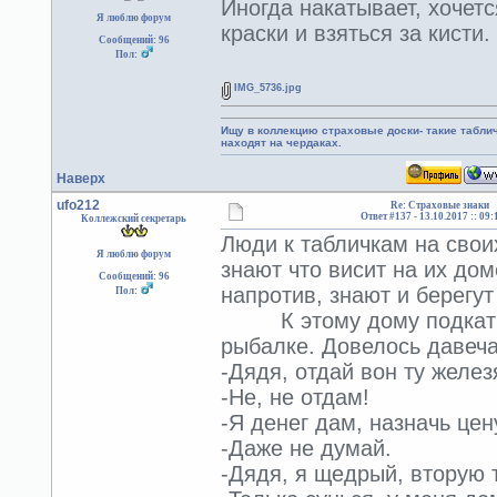
Иногда накатывает, хочетс
Я люблю форум
краски и взяться за кисти.
Сообщений: 96
Пол:
IMG_5736.jpg
Ищу в коллекцию страховые доски- такие табл
находят на чердаках.
Наверх
ufo212
Re: Страховые знаки
Ответ #137 -
13.10.2017 :: 09:
Коллежский секретарь
Люди к табличкам на своих
Я люблю форум
знают что висит на их дом
Сообщений: 96
напротив, знают и берегут
Пол:
К этому дому подкатываю
рыбалке. Довелось давеч
-Дядя, отдай вон ту желез
-Не, не отдам!
-Я денег дам, назначь цен
-Даже не думай.
-Дядя, я щедрый, вторую 