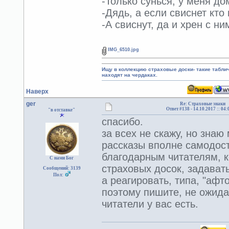
-Только сунься, у меня д
-Дядь, а если свиснет кто
-А свиснут, да и хрен с ни
IMG_6510.jpg
Ищу в коллекцию страховые доски- такие табл
находят на чердаках.
Наверх
ger
Re: Страховые знаки
Ответ #138 -
14.10.2017 :: 04:
"в отставке"
спасибо.
за всех не скажу, но знаю
рассказы вполне самодос
благодарным читателям, к
С нами Бог
страховых досок, задава
Сообщений: 3139
Пол:
а реагировать, типа, "афто
поэтому пишите, не ожид
читатели у вас есть.