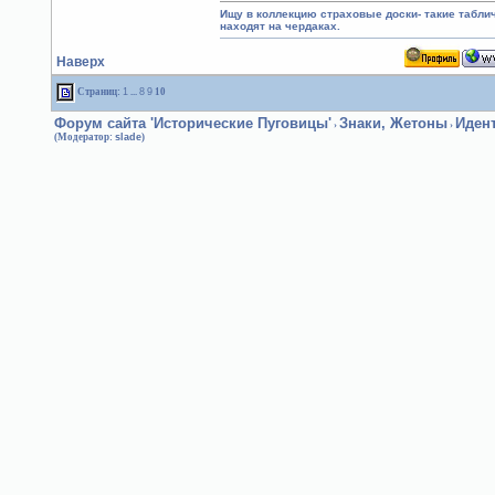
Ищу в коллекцию страховые доски- такие табл
находят на чердаках.
Наверх
Страниц:
1
...
8
9
10
Форум сайта 'Исторические Пуговицы'
Знаки, Жетоны
Иден
›
›
(Модератор:
slade
)