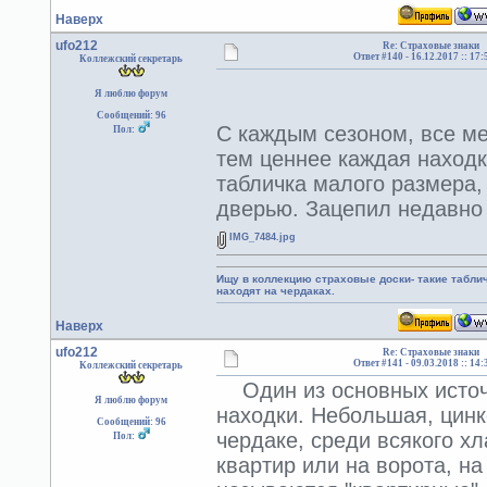
Наверх
ufo212
Re: Страховые знаки
Ответ #140 -
16.12.2017 :: 17:
Коллежский секретарь
Я люблю форум
Сообщений: 96
С каждым сезоном, все ме
Пол:
тем ценнее каждая находк
табличка малого размера, 
дверью. Зацепил недавно
IMG_7484.jpg
Ищу в коллекцию страховые доски- такие табл
находят на чердаках.
Наверх
ufo212
Re: Страховые знаки
Ответ #141 -
09.03.2018 :: 14:
Коллежский секретарь
Один из основных источн
Я люблю форум
находки. Небольшая, цинк
Сообщений: 96
чердаке, среди всякого х
Пол:
квартир или на ворота, на