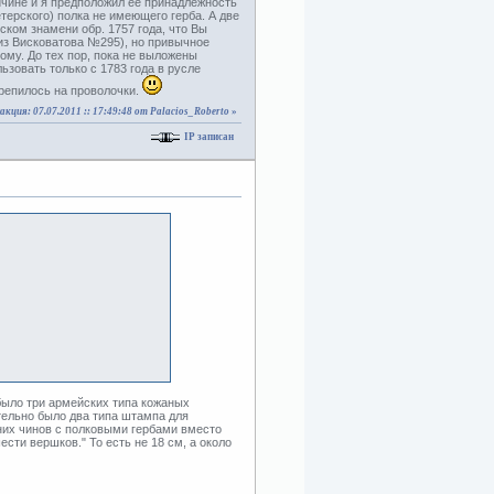
ичине и я предположил её принадлежность
терского) полка не имеющего герба. А две
ском знамени обр. 1757 года, что Вы
 из Висковатова №295), но привычное
ому. До тех пор, пока не выложены
ьзовать только с 1783 года в русле
крепилось на проволочки.
акция: 07.07.2011 :: 17:49:48 от Palacios_Roberto
»
IP записан
было три армейских типа кожаных
тельно было два типа штампа для
них чинов с полковыми гербами вместо
ести вершков." То есть не 18 см, а около