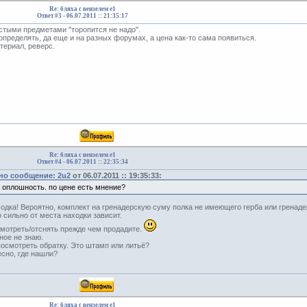
Re: бляха с вензелем е1
Ответ #3 -
06.07.2011 :: 21:35:17
астыми предметами "торопится не надо".
определять, да еще и на разных форумах, а цена как-то сама появиться.
териал, реверс.
Re: бляха с вензелем е1
Ответ #4 -
06.07.2011 :: 22:35:34
но сообщение: 2u2
от 06.07.2011 :: 19:35:33:
я оплошность. по цене есть мнение?
одка! Вероятно, комплект на гренадерскую суму полка не имеющего герба или гренаде
о сильно от места находки зависит.
смотреть/отснять прежде чем продадите.
ное не знаю.
посмотреть обратку. Это штамп или литьё?
есно, где нашли?
Re: бляха с вензелем е1