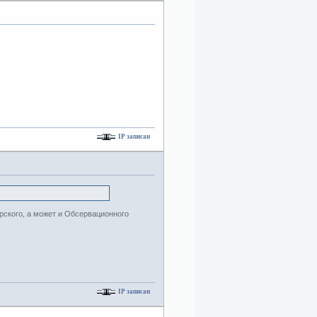
IP записан
рского, а может и Обсервационного
IP записан