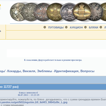
е
ПУГОВИЦЫ
АУКЦИОН
БЛЯХИ
Л
д
.
К сожалению, форум работает только в режиме просмотра.
ицы'
Кокарды, Вензеля, Эмблемы
Идентификация, Вопросы
›
›
о 11727 раз)
бляха с вензелем е1
06.07.2011 :: 13:23:19
ориентируйте, пожалуйста, по бляхе. догадываюсь, что с сумки гренадера времен Ека
ki.yandex.ru/get/5011/egotim.1/0_6d4f3_59541d9c_L.jpg
е с этими вещицами