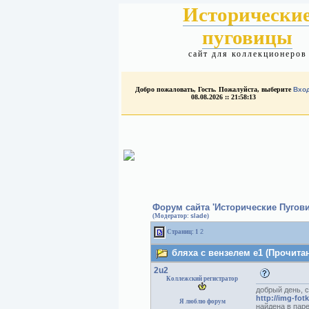
Исторически
пуговицы
сайт для коллекционеров
Добро пожаловать, Гость. Пожалуйста, выберите
Вхо
08.08.2026 :: 21:58:13
Форум сайта 'Исторические Пугов
(Модератор:
slade
)
Страниц:
1
2
бляха с вензелем е1 (Прочитан
2u2
Коллежский регистратор
добрый день, с
http://img-fot
Я люблю форум
найдена в пар