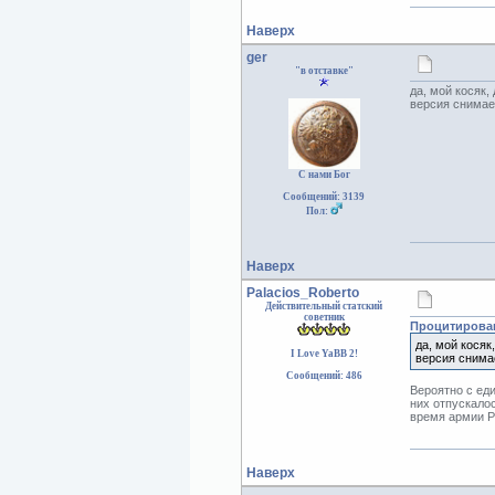
Наверх
ger
"в отставке"
да, мой косяк,
версия снимае
С нами Бог
Сообщений: 3139
Пол:
Наверх
Palacios_Roberto
Действительный статский
советник
Процитирован
да, мой косяк
I Love YaBB 2!
версия снима
Сообщений: 486
Вероятно с ед
них отпускало
время армии Р
Наверх