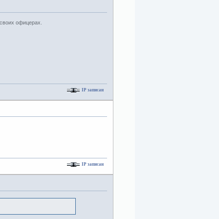
 своих офицерах.
IP записан
IP записан