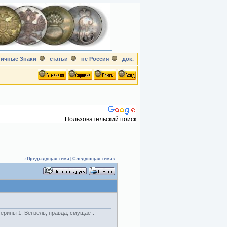
ичные Знаки
статьи
не Россия
док.
Пользовательский поиск
‹
Предыдущая тема
|
Следующая тема
›
терины 1. Вензель, правда, смущает.