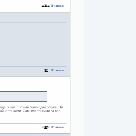
IP записан
IP записан
ода. У них с этими было одно общее. На
райне тонкими. Самыми тонкими за все
IP записан