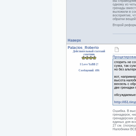
Вы справедлив
одному из четы
гренады вмест
выложили в со
восприятие, ч
обратки вещей,
Второй реформы
Наверх
Palacios_Roberto
Действительный статский
советник
Процитирован
спорить не с
I Love YaBB 2!
сума, так сум
но без альтер
Сообщений: 486
вот, например
высота налобн
вензель с обр
две гренадки 
обсуждаемые 
http://i51.tin
Ошибка. В выс
гренадерок; н
гренадерских 
единых для все
27 см. (погре
Налобники ВСЕ