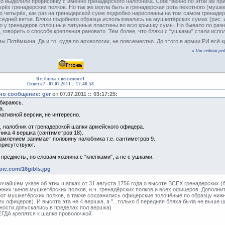
о выделили прорисовку с именно гренадерского налобника. Собственно по этой же пр
рёх гренадерских полков. Но так же могла быть и гренадерская рота пехотного (мушке
о четырёх, как раз на гренадерской суме подробно нарисованы на том самом гренадер
седней ветке. Бляхи подобного образца использовались на мушкетёрских сумах (рис.
то у гренадеров сплошные латунные пластины во всю крышку сумы. Но бывало по разн
 говорить о способе крепления рановато. Тем более, что бляхи с "ушками" стали испол
 Потёмкина. Да и то, судя по археологии, не повсеместно. До этого в армии РИ всё 
«
Последняя ред
Re: бляха с вензелем е1
Ответ #7 -
07.07.2011 :: 17:48:58
о сообщение: ger
от 07.07.2011 :: 03:17:25:
обираюсь.
а.
нативной версии, не интересно.
, налобник от гренадерской шапки армейского офицера.
ика 4 вершка (сантиметров 18).
амлением занимает половину налобника т.е. сантиметров 9.
присутствуют.
предметы, по словам хозяина с "клепками", а не с ушками.
ypic.com/16gibls.jpg
очайшем указе об этих шапках от 31 августа 1756 года о высоте ВСЕХ гренадерских (
ижних чинов мушкетёрских полков, н.ч. гренадёрских полков и всех офицеров. Дополни
рот мушкетёрских полков, а также сохранились офицерские золочёные по образцу ниж
х офицеров). И высота эта не 4 вершка, а "...только б передняя бляха была не выше ш
шности допускались в пределах пол вершка)
ГДА крепятся к шапке проволочкой.