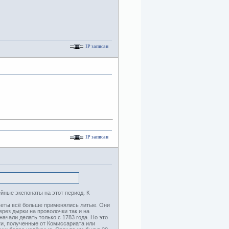
IP записан
IP записан
йные экспонаты на этот период. К
аветы всё больше применялись литые. Они
рез дырки на проволочки так и на
ачали делать только с 1783 года. Но это
ги, полученные от Комиссариата или