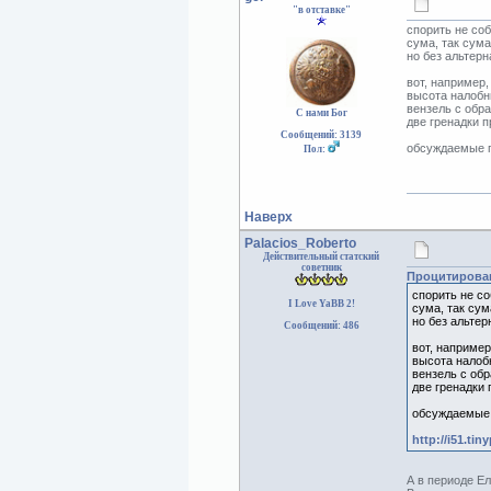
"в отставке"
спорить не со
сума, так сума
но без альтерн
вот, например
высота налобн
вензель с обр
С нами Бог
две гренадки п
Сообщений: 3139
обсуждаемые п
Пол:
Наверх
Palacios_Roberto
Действительный статский
советник
Процитирован
спорить не с
I Love YaBB 2!
сума, так сум
но без альтер
Сообщений: 486
вот, например
высота налобн
вензель с обр
две гренадки 
обсуждаемые 
http://i51.tin
А в периоде Е