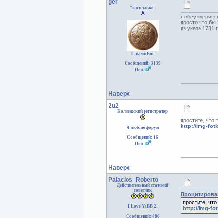
ger
"в отставке"
к обсуждению 
просто что бы
из указа 1731 г
С нами Бог
Сообщений: 3139
Пол:
Наверх
2u2
Коллежский регистратор
простите, что 
http://img-fot
Я люблю форум
Сообщений: 16
Пол:
Наверх
Palacios_Roberto
Действительный статский
советник
Процитирова
простите, что
I Love YaBB 2!
http://img-fo
Сообщений: 486