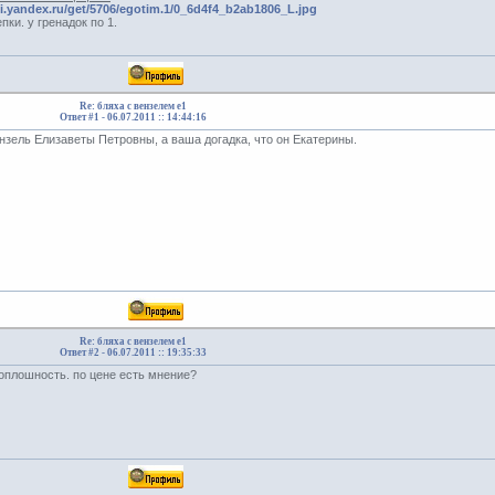
ki.yandex.ru/get/5706/egotim.1/0_6d4f4_b2ab1806_L.jpg
пки. у гренадок по 1.
Re: бляха с вензелем е1
Ответ #1 -
06.07.2011 :: 14:44:16
нзель Елизаветы Петровны, а ваша догадка, что он Екатерины.
Re: бляха с вензелем е1
Ответ #2 -
06.07.2011 :: 19:35:33
 оплошность. по цене есть мнение?