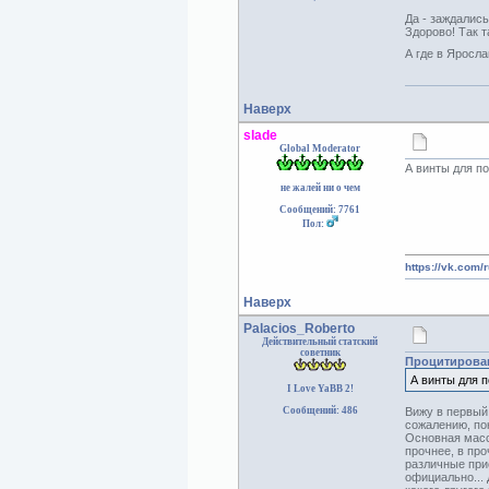
Да - заждалис
Здорово! Так т
А где в Яросл
Наверх
slade
Global Moderator
А винты для п
не жалей ни о чем
Сообщений: 7761
Пол:
https://vk.com/
Наверх
Palacios_Roberto
Действительный статский
советник
Процитирован
А винты для 
I Love YaBB 2!
Сообщений: 486
Вижу в первый
сожалению, пок
Основная масс
прочнее, в про
различные прис
официально...