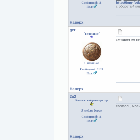
http://img-fot
Сообщений: 16
с оборота 4 кле
Пол:
Наверх
ger
"в отставке"
смущает не ве
С нами Бог
Сообщений: 3139
Пол:
Наверх
2u2
Коллежский регистратор
согласен, моя
Я люблю форум
Сообщений: 16
Пол:
Наверх