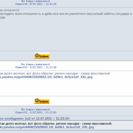
Re: бляха с вензелем е1
Ответ #10 -
07.07.2011 :: 22:35:29
не относится.
 загладить мою оплошность и дабы все могли умилитися неусыпнай заботы государя о
ода.
Re: бляха с вензелем е1
Ответ #11 -
12.07.2011 :: 11:23:10
так долго молчал. вот фото обратки. регион находки - север ярославской.
ki.yandex.ru/get/4408/15928652.1/0_6d9b1_8c5ce1df_XXL.jpg
Re: бляха с вензелем е1
Ответ #12 -
12.07.2011 :: 15:15:03
но сообщение: 2u2
от 12.07.2011 :: 11:23:10:
 так долго молчал. вот фото обратки. регион находки - север ярославской.
tki.yandex.ru/get/4408/15928652.1/0_6d9b1_8c5ce1df_XXL.jpg