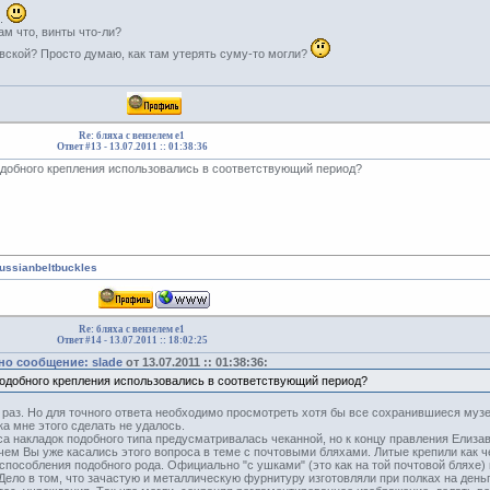
ь.
ам что, винты что-ли?
авской? Просто думаю, как там утерять суму-то могли?
Re: бляха с вензелем е1
Ответ #13 -
13.07.2011 :: 01:38:36
одобного крепления использовались в соответствующий период?
russianbeltbuckles
Re: бляха с вензелем е1
Ответ #14 -
13.07.2011 :: 18:02:25
о сообщение: slade
от 13.07.2011 :: 01:38:36:
подобного крепления использовались в соответствующий период?
 раз. Но для точного ответа необходимо просмотреть хотя бы все сохранившиеся музе
а мне этого сделать не удалось.
а накладок подобного типа предусматривалась чеканной, но к концу правления Елиз
чем Вы уже касались этого вопроса в теме с почтовыми бляхами. Литые крепили как че
пособления подобного рода. Официально "с ушками" (это как на той почтовой бляхе) н
 Дело в том, что зачастую и металлическую фурнитуру изготовляли при полках на день