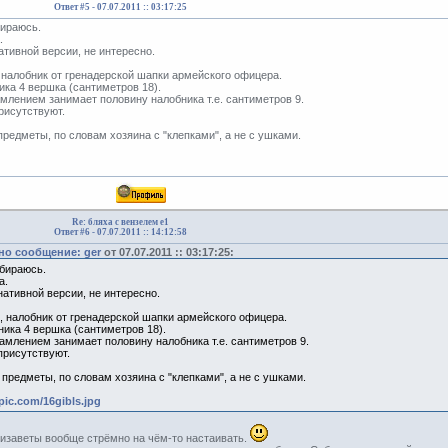
Ответ #5 -
07.07.2011 :: 03:17:25
бираюсь.
.
ативной версии, не интересно.
, налобник от гренадерской шапки армейского офицера.
ика 4 вершка (сантиметров 18).
амлением занимает половину налобника т.е. сантиметров 9.
рисутствуют.
редметы, по словам хозяина с "клепками", а не с ушками.
Re: бляха с вензелем е1
Ответ #6 -
07.07.2011 :: 14:12:58
о сообщение: ger
от 07.07.2011 :: 03:17:25:
обираюсь.
а.
нативной версии, не интересно.
, налобник от гренадерской шапки армейского офицера.
ика 4 вершка (сантиметров 18).
амлением занимает половину налобника т.е. сантиметров 9.
присутствуют.
предметы, по словам хозяина с "клепками", а не с ушками.
ypic.com/16gibls.jpg
лизаветы вообще стрёмно на чём-то настаивать.