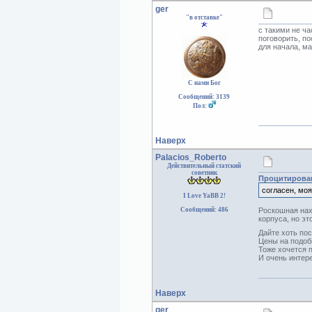
ger
"в отставке"
с такими не ч
поговорить, по
для начала, ма
С нами Бог
Сообщений: 3139
Пол:
Наверх
Palacios_Roberto
Действительный статский
советник
Процитирова
согласен, мо
I Love YaBB 2!
Сообщений: 486
Роскошная нах
корпуса, но эт
Дайте хоть по
Цены на подоб
Тоже хочется 
И очень интер
Наверх
ger