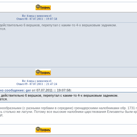
Re: бляха с вензелем е1
Ответ #8 -
07.07.2011 :: 19:07:58
 действительно 6 вершков, перепутал с каким-то 4-х вершковым задником.
тся.
Re: бляха с вензелем е1
Ответ #9 -
07.07.2011 :: 21:47:24
о сообщение: ger
от 07.07.2011 :: 19:07:58:
, действительно 6 вершков, перепутал с каким-то 4-х вершковым задником.
ется.
инообразными (с разными гербами в середине) гренадерскими налобниками обр. 1731 г
сь столько же латуни. Потому все высокие налобники царствования Елизаветы были к
И.