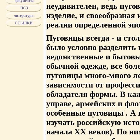
документы
неудивителен, ведь пуго
ПСЗ
изделие, и своеобразная
литература
реалии определенной эпо
ССЫЛКИ
Пуговицы всегда - и стол
было условно разделить 
ведомственные и бытовые
обычной одежде, все бол
пуговицы много-много ле
зависимости от професс
обладателя формы. В ка
управе, армейских и фло
особенные пуговицы . А п
изучать российскую исто
начала XX веков). По ни