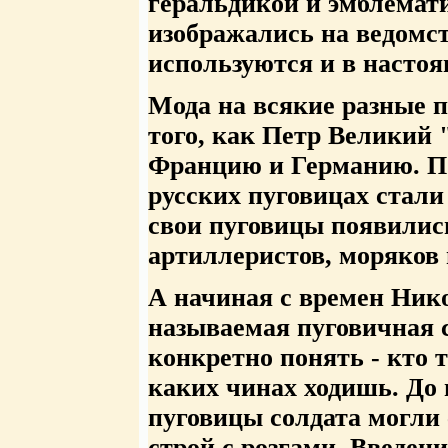
геральдикой и эмблемат
изображались на ведомс
используются и в настоя
Мода на всякие разные 
того, как Петр Великий "
Францию и Германию. По
русских пуговицах стали
свои пуговицы появились
артиллеристов, моряков и
А начиная с времен Нико
называемая пуговичная с
конкретно понять - кто 
каких чинах ходишь. До 
пуговицы солдата могли 
строй с розгами. Введен