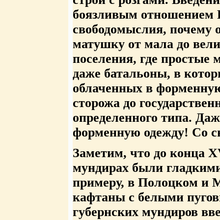
боязливым отношением 
свободомыслия, почему о
матушку от мала до вел
поселения, где простые
даже батальоны, в которы
облаченных в форменную 
сторожа до государствен
определенного типа. Да
форменную одежду! Со св
Заметим, что до конца X
мундирах были гладкими
примеру, в Полоцком и 
кафтаны с белыми пугови
губернских мундиров вв