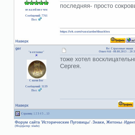
последняя- просто сокрови
не жалей ни о чем
Сообщений: 7761
Пол:
https://vk.com/russianbeltbuckles
Наверх
ger
Re: Страховые знаки
Ответ #44 -
08.08.2013 :: 20:
"в отставке"
тоже хотел восклицательн
Сергея.
С нами Бог
Сообщений: 3139
Пол:
Наверх
Страниц:
1
2
3
4
5
...
10
Форум сайта 'Исторические Пуговицы'
Знаки, Жетоны
Иден
›
›
(Модератор:
slade
)