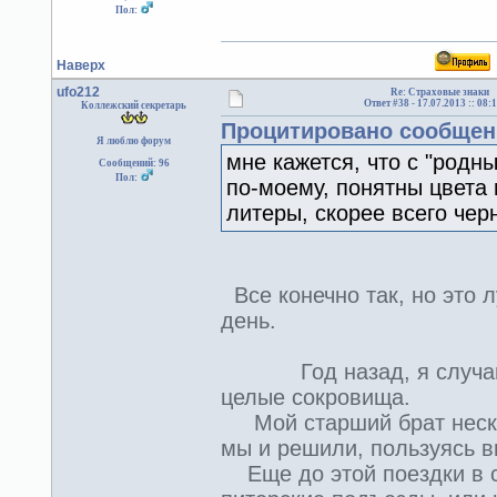
Пол:
Наверх
ufo212
Re: Страховые знаки
Ответ #38 -
17.07.2013 :: 08:
Коллежский секретарь
Процитировано сообщени
Я люблю форум
мне кажется, что с "родн
Сообщений: 96
Пол:
по-моему, понятны цвета г
литеры, скорее всего чер
Все конечно так, но это 
день.
Год назад, я случайно 
целые сокровища.
Мой старший брат нескол
мы и решили, пользуясь в
Еще до этой поездки в с