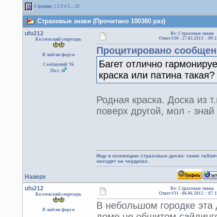
Страниц:
1
2
3
4
5
...
10
Страховые знаки (Прочитано 100380 раз)
ufo212
Re: Страховые знаки
Ответ #30 -
27.05.2013 :: 09:
Коллежский секретарь
Процитировано сообщен
Я люблю форум
Багет отлично гармонируе
Сообщений: 96
Пол:
краска или патина такая?
Родная краска. Доска из т
поверх другой, мол - знай
Ищу в коллекцию страховые доски- такие табл
находят на чердаках.
Наверх
ufo212
Re: Страховые знаки
Ответ #31 -
06.06.2013 :: 07:
Коллежский секретарь
В небольшом городке эта 
Я люблю форум
доме не обшитом сайдинг