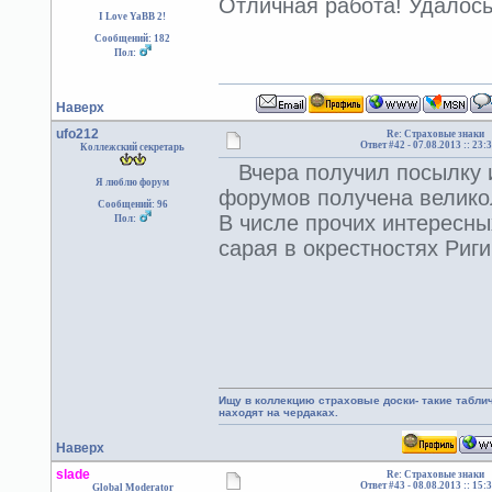
Отличная работа! Удалось 
I Love YaBB 2!
Сообщений: 182
Пол:
Наверх
ufo212
Re: Страховые знаки
Ответ #42 -
07.08.2013 :: 23:
Коллежский секретарь
Вчера получил посылку и
Я люблю форум
форумов получена велико
Сообщений: 96
В числе прочих интересны
Пол:
сарая в окрестностях Риг
Ищу в коллекцию страховые доски- такие табл
находят на чердаках.
Наверх
slade
Re: Страховые знаки
Ответ #43 -
08.08.2013 :: 15:
Global Moderator