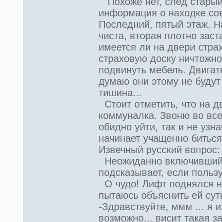
Похоже нет, след старый,
информация о находке со
Последний, пятый этаж. Н
чиста, вторая плотно зас
имеется ли на двери стра
страховую доску ничтожно 
подвинуть мебель. Двигат
думаю они этому не будут 
тишина...
Стоит отметить, что на дв
коммуналка. Звоню во все
обидно уйти, так и не уз
начинает учащенно биться
Извечный русский вопрос:
Неожиданно включившийся
подсказывает, если польз
О чудо! Лифт поднялся н
пытаюсь объяснить ей сут
-Здравствуйте, ммм ... я 
возможно... висит такая з