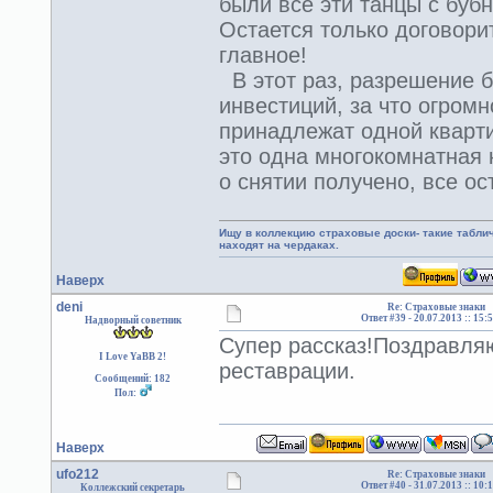
были все эти танцы с буб
Остается только договори
главное!
В этот раз, разрешение 
инвестиций, за что огромн
принадлежат одной квартир
это одна многокомнатная
о снятии получено, все ос
Ищу в коллекцию страховые доски- такие табл
находят на чердаках.
Наверх
deni
Re: Страховые знаки
Ответ #39 -
20.07.2013 :: 15:
Надворный советник
Супер рассказ!Поздравля
I Love YaBB 2!
реставрации.
Сообщений: 182
Пол:
Наверх
ufo212
Re: Страховые знаки
Ответ #40 -
31.07.2013 :: 10:
Коллежский секретарь