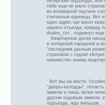
питерские подъезды, или к
себе еще не мало страхов
во всемирной паутине соо
считанные единицы. Вот и 
один адрес где висит квар
нашего отъезда, комрад 
dualex_rzn , подкинул еще
Квартирные доски находки
в питерской парадной и и
"последним данным развед
страховое с годом! Интриг
неизвестен номер квартир
Вот мы на месте. Особенн
"дворы-колодцы", попасть
замком и лишь затем мож
другим кодовым замком. И
подъезда, жду жильцов...