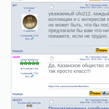
ger
Re: Страховые знаки
Ответ #34 -
04.07.2013 :: 23:
"в отставке"
уважаемый ufo212, кажды
коллекции и с интересом 
не может быть, что-бы по
предлагали бы вам что-ни
С нами Бог
покажите, если не трудно.
Сообщений: 3139
Пол:
Наверх
slade
Re: Страховые знаки
Ответ #35 -
05.07.2013 :: 01:
Global Moderator
Да, Казанское общество оч
не жалей ни о чем
так просто класс!!!
Сообщений: 7761
Пол:
https://vk.com/russianbeltbuckles
Наверх
ufo212
Re: Страховые знаки
Ответ #36 -
12.07.2013 :: 10:
Коллежский секретарь
Процитировано сообщени