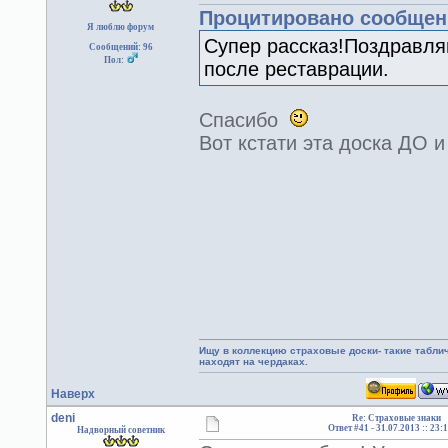
Процитировано сообщени
Я люблю форум
Супер рассказ!Поздравл
Сообщений: 96
Пол:
после реставрации.
Спасибо
Вот кстати эта доска ДО
Ищу в коллекцию страховые доски- такие табл
находят на чердаках.
Наверх
deni
Re: Страховые знаки
Ответ #41 -
31.07.2013 :: 23:
Надворный советник