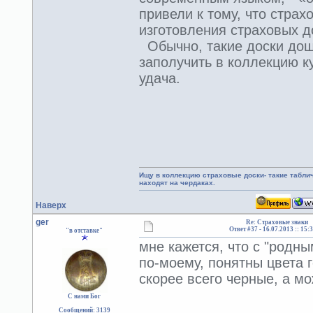
привели к тому, что стра
изготовления страховых 
Обычно, такие доски дош
заполучить в коллекцию к
удача.
Ищу в коллекцию страховые доски- такие табл
находят на чердаках.
Наверх
ger
Re: Страховые знаки
Ответ #37 -
16.07.2013 :: 15:
"в отставке"
мне кажется, что с "родн
по-моему, понятны цвета г
скорее всего черные, а м
С нами Бог
Сообщений: 3139