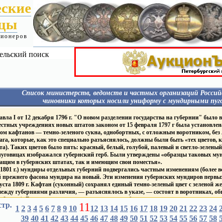
еские
ицы
ционеров
ельский поиск
Список министерств, ведомств и частных организаций Россий
чиновники которых носили униформу с мундирными пуг
Я
Гражданские - Павел I
МИН. ФИНАНСОВ
ла I от 12 декабря 1796 г. "О новом разделении государства на губернии" было в
Гражданские 1827-1857
 пуговицах:
Фабр. Инсп.
местных учреждениях новых штатов законом от 15 февраля 1797 г была установлен
Гражданские 1857-1917
Гос. банки
ом кафтанов — темно-зеленого сукна, однобортных, с отложным воротником, без
Гражданские 1917
Пограничная стража
га, которые, как это специально разъяснялось, должны были быть «тех цветов, к
Гражданские - Царство Польское
Таможенная и акцизная
Гражданские - Великое Княжество
та). Таких цветов было пять: красный, белый, голубой, палевый и светло-зеленый
службы
уру
Финляндское
МИН. ГОС. ИМУЩЕСТ
уговицах изображался губернский герб. Были утверждены «образцы таковых мунд
ИМПЕРАТОРСКИЙ ДВОР
Корпус горных инженеро
ащим в губернских штатах, так и имеющим свои поместья».
Дворцовые Правления
ПОЖАРНЫЕ ОБЩЕС
1801 г.) мундиры отдельных губерний подвергались частным изменениям (более вс
Придворн. Ведом.
Т
ПОЧТ. - ТЕЛЕГРАФ. ВЕ
 прежнего фасона мундира на новый. Эти изменения губернских мундиров первых
Академия Художеств
ие
ГРАЖДАНСКИЙ ФЛОТ
густа 1809 г. Кафтан (суконный) сохранял единый темно-зеленый цвет с зеленой 
Публ. Библиотека и Румянцев.
ежду губерниями различия, — разъяснялось в указе, — состоят в воротниках, обшл
музеум
Торговый Флот
Капитул Императорских
Яхт-клубы
бархат). В зависимости от цвета воротника и обшлагов устанавливалось восемь «
стр.
и Царских Орденов
11
ГРАЖДАНСКИЕ УЧЕ
ный, черный, темно-синий, фиолетовый, малиновый и оранжевый
1
2
3
4
5
6
7
8
9
10
12
13
14
15
16
17
18
19
20
21
22
23
24
Mин. и вед. имевшие
ЗАВЕДЕНИЯ
тановлены мундиры для генерал-губернаторов, гражданских губернаторов и вице-г
39
40
41
42
43
44
45
46
47
48
49
50
51
52
53
54
55
56
57
58
на пуговицах Столп Закона
ВУЗы
1811 г они получили золотое или серебряное шитье одного узора в зависимости от