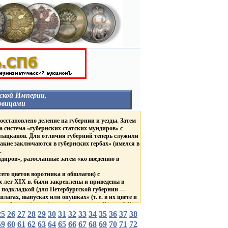
ской Империи,
овицами
НЕГОСУДАРСТВЕННЫЕ
осстановлено деление на губернии и уезды. Затем
ОРГАНИЗАЦИИ
а система «губернских статских мундиров» с
ГУБЕРНИИ И ГОРОДА
 лацканов. Для отличия губерний теперь служили
Столицы
акие заключаются в губернских гербах» (имелся в
Россия
.
Гродненская Губерния
В
иров», разосланные затем «ко введению в
Курская Губерния
в
Царство Польское
ТВА
его цветов воротника и обшлагов) с
ВЕД. БЛАГОТВ. УЧРЕЖД.
Д.
 лет XIX в. были закреплены и приведены в
ЛИВРЕЙНЫЕ С
же подкладкой (для Петербургской губернии —
ДВОРЯНСКИМИ
агах, выпусках или опушках» (т. е. в их цвете и
ГЕРБАМИ
разборов» (групп) мундиров: красный, голубой,
Россия
БНЫЕ
Царство Польское
25
26
27
28
29
30
31
32
33
34
35
36
37
38
С брачными гербами
убернаторов «по цветам, каждой губернии
59
60
61
62
63
64
65
66
67
68
69
70
71
72
короны
 цвета губернских пуговиц, причем генерал-