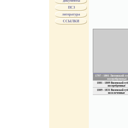
документы
губернаторы имели его
ПСЗ
прокуроры. Эта форма 
В 1824 г. цветовые ра
литература
входящих в каждое из 
ССЫЛКИ
некоторых губерний им
мундиров. Пуговицы мо
Различие между мундир
должны были быть из к
наименование губернии
с 1834 года пуговицы 
МинЮста.
с 1853 года по 1856 г
4 июля 1857 года был п
территориальных гербах
в 1858 году всем чино
указаны особые изобра
1797 - 1801 Литовской гу
посеребренные
1801 - 1809 Виленской губ
посеребренные
1809 - 1831 Виленской губ
позолоченные