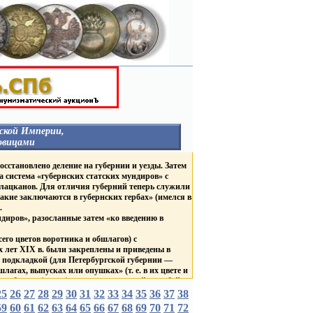
ской Империи,
овицами
НЕГОСУДАРСТВЕННЫЕ
осстановлено деление на губернии и уезды. Затем
ОРГАНИЗАЦИИ
а система «губернских статских мундиров» с
ГУБЕРНИИ И ГОРОДА
 лацканов. Для отличия губерний теперь служили
Столицы
акие заключаются в губернских гербах» (имелся в
Россия
.
Гродненская Губерния
В
иров», разосланные затем «ко введению в
Курская Губерния
в
Царство Польское
ТВА
его цветов воротника и обшлагов) с
ВЕД. БЛАГОТВ. УЧРЕЖД.
Д.
 лет XIX в. были закреплены и приведены в
ЛИВРЕЙНЫЕ С
же подкладкой (для Петербургской губернии —
ДВОРЯНСКИМИ
агах, выпусках или опушках» (т. е. в их цвете и
ГЕРБАМИ
разборов» (групп) мундиров: красный, голубой,
Россия
БНЫЕ
Царство Польское
25
26
27
28
29
30
31
32
33
34
35
36
37
38
С брачными гербами
убернаторов «по цветам, каждой губернии
59
60
61
62
63
64
65
66
67
68
69
70
71
72
короны
 цвета губернских пуговиц, причем генерал-