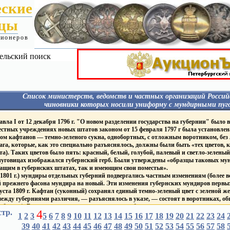
еские
ицы
ционеров
ельский поиск
Список министерств, ведомств и частных организаций Россий
чиновники которых носили униформу с мундирными пуг
Я
Гражданские - Павел I
МИН. ФИНАНСОВ
ла I от 12 декабря 1796 г. "О новом разделении государства на губернии" было в
Гражданские 1827-1857
 пуговицах:
Фабр. Инсп.
местных учреждениях новых штатов законом от 15 февраля 1797 г была установлен
Гражданские 1857-1917
Гос. банки
ом кафтанов — темно-зеленого сукна, однобортных, с отложным воротником, без
Гражданские 1917
Пограничная стража
га, которые, как это специально разъяснялось, должны были быть «тех цветов, к
Гражданские - Царство Польское
Таможенная и акцизная
Гражданские - Великое Княжество
та). Таких цветов было пять: красный, белый, голубой, палевый и светло-зеленый
службы
уру
Финляндское
МИН. ГОС. ИМУЩЕСТ
уговицах изображался губернский герб. Были утверждены «образцы таковых мунд
ИМПЕРАТОРСКИЙ ДВОР
Корпус горных инженеро
ащим в губернских штатах, так и имеющим свои поместья».
Дворцовые Правления
ПОЖАРНЫЕ ОБЩЕС
1801 г.) мундиры отдельных губерний подвергались частным изменениям (более вс
Придворн. Ведом.
Т
ПОЧТ. - ТЕЛЕГРАФ. ВЕ
 прежнего фасона мундира на новый. Эти изменения губернских мундиров первых
Академия Художеств
ие
ГРАЖДАНСКИЙ ФЛОТ
густа 1809 г. Кафтан (суконный) сохранял единый темно-зеленый цвет с зеленой 
Публ. Библиотека и Румянцев.
ежду губерниями различия, — разъяснялось в указе, — состоят в воротниках, обшл
музеум
Торговый Флот
Капитул Императорских
Яхт-клубы
бархат). В зависимости от цвета воротника и обшлагов устанавливалось восемь «
стр.
4
и Царских Орденов
ГРАЖДАНСКИЕ УЧЕ
ный, черный, темно-синий, фиолетовый, малиновый и оранжевый
1
2
3
5
6
7
8
9
10
11
12
13
14
15
16
17
18
19
20
21
22
23
24
Mин. и вед. имевшие
ЗАВЕДЕНИЯ
тановлены мундиры для генерал-губернаторов, гражданских губернаторов и вице-г
39
40
41
42
43
44
45
46
47
48
49
50
51
52
53
54
55
56
57
58
на пуговицах Столп Закона
ВУЗы
1811 г они получили золотое или серебряное шитье одного узора в зависимости от