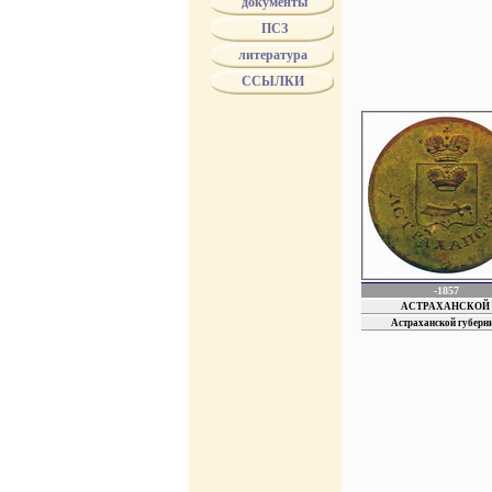
документы
губернаторы имели его
ПСЗ
прокуроры. Эта форма 
В 1824 г. цветовые ра
литература
входящих в каждое из 
ССЫЛКИ
некоторых губерний им
мундиров. Пуговицы мо
Различие между мундир
должны были быть из к
наименование губернии
с 1834 года пуговицы 
МинЮста.
с 1853 года по 1856 г
4 июля 1857 года был п
территориальных гербах
в 1858 году всем чино
указаны особые изобра
-1857
АСТРАХАНСКОЙ
Астраханской губерн