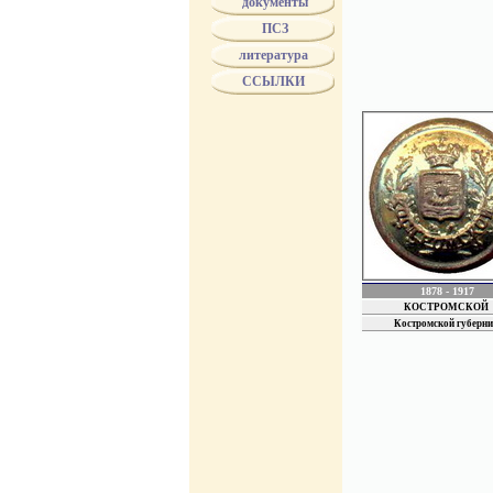
документы
губернаторы имели его
ПСЗ
прокуроры. Эта форма 
В 1824 г. цветовые ра
литература
входящих в каждое из 
ССЫЛКИ
некоторых губерний им
мундиров. Пуговицы мо
Различие между мундир
должны были быть из к
наименование губернии
с 1834 года пуговицы 
МинЮста.
с 1853 года по 1856 г
4 июля 1857 года был п
территориальных гербах
в 1858 году всем чино
указаны особые изобра
1878 - 1917
КОСТРОМСКОЙ
Костромской губерни