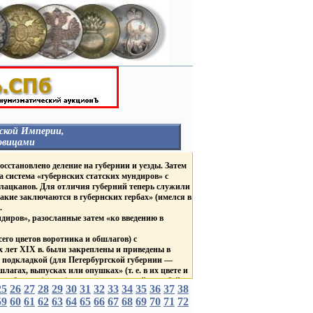
ской Империи,
овицами
НЕГОСУДАРСТВЕННЫЕ
осстановлено деление на губернии и уезды. Затем
ОРГАНИЗАЦИИ
а система «губернских статских мундиров» с
ГУБЕРНИИ И ГОРОДА
 лацканов. Для отличия губерний теперь служили
Столицы
акие заключаются в губернских гербах» (имелся в
Россия
.
Гродненская Губерния
В
иров», разосланные затем «ко введению в
Курская Губерния
в
Царство Польское
ТВА
его цветов воротника и обшлагов) с
ВЕД. БЛАГОТВ. УЧРЕЖД.
Д.
 лет XIX в. были закреплены и приведены в
ЛИВРЕЙНЫЕ С
же подкладкой (для Петербургской губернии —
ДВОРЯНСКИМИ
агах, выпусках или опушках» (т. е. в их цвете и
ГЕРБАМИ
разборов» (групп) мундиров: красный, голубой,
Россия
25
26
27
28
29
30
31
32
33
34
35
36
37
38
БНЫЕ
Царство Польское
59
60
61
62
63
С брачными гербами
64
65
66
67
68
69
70
71
72
убернаторов «по цветам, каждой губернии
короны
 цвета губернских пуговиц, причем генерал-