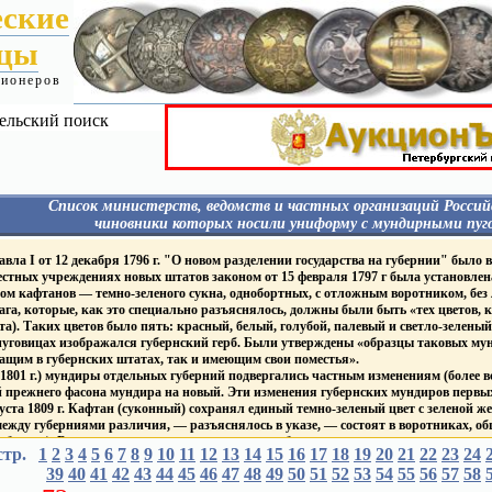
еские
ицы
ционеров
ельский поиск
Список министерств, ведомств и частных организаций Россий
чиновники которых носили униформу с мундирными пуг
Я
Гражданские - Павел I
МИН. ФИНАНСОВ
ла I от 12 декабря 1796 г. "О новом разделении государства на губернии" было в
Гражданские 1827-1857
 пуговицах:
Фабр. Инсп.
местных учреждениях новых штатов законом от 15 февраля 1797 г была установлен
Гражданские 1857-1917
Гос. банки
ом кафтанов — темно-зеленого сукна, однобортных, с отложным воротником, без
Гражданские 1917
Пограничная стража
га, которые, как это специально разъяснялось, должны были быть «тех цветов, к
Гражданские - Царство Польское
Таможенная и акцизная
Гражданские - Великое Княжество
та). Таких цветов было пять: красный, белый, голубой, палевый и светло-зеленый
службы
уру
Финляндское
МИН. ГОС. ИМУЩЕСТ
уговицах изображался губернский герб. Были утверждены «образцы таковых мунд
ИМПЕРАТОРСКИЙ ДВОР
Корпус горных инженеро
ащим в губернских штатах, так и имеющим свои поместья».
Дворцовые Правления
ПОЖАРНЫЕ ОБЩЕС
1801 г.) мундиры отдельных губерний подвергались частным изменениям (более вс
Придворн. Ведом.
Т
ПОЧТ. - ТЕЛЕГРАФ. ВЕ
 прежнего фасона мундира на новый. Эти изменения губернских мундиров первых
Академия Художеств
ие
ГРАЖДАНСКИЙ ФЛОТ
густа 1809 г. Кафтан (суконный) сохранял единый темно-зеленый цвет с зеленой 
Публ. Библиотека и Румянцев.
ежду губерниями различия, — разъяснялось в указе, — состоят в воротниках, обшл
музеум
Торговый Флот
Капитул Императорских
Яхт-клубы
бархат). В зависимости от цвета воротника и обшлагов устанавливалось восемь «
стр.
1
2
3
4
5
и Царских Орденов
6
7
8
9
10
11
12
13
14
15
16
17
18
19
20
21
22
23
24
ГРАЖДАНСКИЕ УЧЕ
ный, черный, темно-синий, фиолетовый, малиновый и оранжевый
Mин. и вед. имевшие
ЗАВЕДЕНИЯ
39
40
41
42
43
44
45
46
47
48
49
50
51
52
53
54
55
56
57
58
тановлены мундиры для генерал-губернаторов, гражданских губернаторов и вице-г
на пуговицах Столп Закона
ВУЗы
1811 г они получили золотое или серебряное шитье одного узора в зависимости от