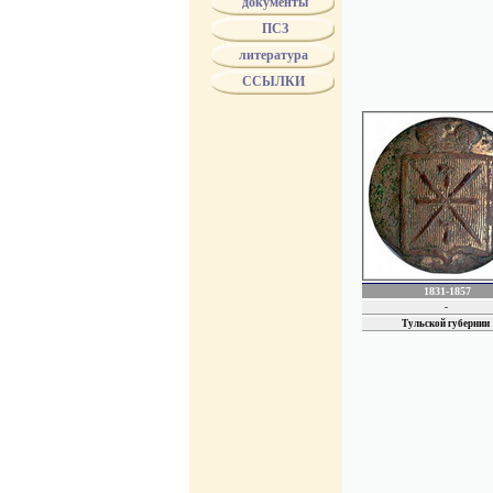
документы
губернаторы имели его
ПСЗ
прокуроры. Эта форма 
В 1824 г. цветовые ра
литература
входящих в каждое из 
ССЫЛКИ
некоторых губерний им
мундиров. Пуговицы мо
Различие между мундир
должны были быть из к
наименование губернии
с 1834 года пуговицы 
МинЮста.
с 1853 года по 1856 г
4 июля 1857 года был п
территориальных гербах
в 1858 году всем чино
указаны особые изобра
1831-1857
-
Тульской губернии