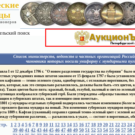
еские
ицы
ционеров
ельский поиск
Список министерств, ведомств и частных организаций Россий
чиновники которых носили униформу с мундирными пуг
Я
Гражданские - Павел I
МИН. ФИНАНСОВ
ла I от 12 декабря 1796 г. "О новом разделении государства на губернии" было в
Гражданские 1827-1857
 пуговицах:
Фабр. Инсп.
местных учреждениях новых штатов законом от 15 февраля 1797 г была установлен
Гражданские 1857-1917
Гос. банки
ом кафтанов — темно-зеленого сукна, однобортных, с отложным воротником, без
Гражданские 1917
Пограничная стража
га, которые, как это специально разъяснялось, должны были быть «тех цветов, к
Гражданские - Царство Польское
Таможенная и акцизная
Гражданские - Великое Княжество
та). Таких цветов было пять: красный, белый, голубой, палевый и светло-зеленый
службы
уру
Финляндское
МИН. ГОС. ИМУЩЕСТ
уговицах изображался губернский герб. Были утверждены «образцы таковых мунд
ИМПЕРАТОРСКИЙ ДВОР
Корпус горных инженеро
ащим в губернских штатах, так и имеющим свои поместья».
Дворцовые Правления
ПОЖАРНЫЕ ОБЩЕС
1801 г.) мундиры отдельных губерний подвергались частным изменениям (более вс
Придворн. Ведом.
Т
ПОЧТ. - ТЕЛЕГРАФ. ВЕ
 прежнего фасона мундира на новый. Эти изменения губернских мундиров первых
Академия Художеств
ие
ГРАЖДАНСКИЙ ФЛОТ
густа 1809 г. Кафтан (суконный) сохранял единый темно-зеленый цвет с зеленой 
Публ. Библиотека и Румянцев.
ежду губерниями различия, — разъяснялось в указе, — состоят в воротниках, обшл
музеум
Торговый Флот
Капитул Императорских
Яхт-клубы
бархат). В зависимости от цвета воротника и обшлагов устанавливалось восемь «
стр.
1
2
3
4
5
и Царских Орденов
6
7
8
9
10
11
12
13
14
15
16
17
18
19
20
21
22
23
24
ГРАЖДАНСКИЕ УЧЕ
ный, черный, темно-синий, фиолетовый, малиновый и оранжевый
Mин. и вед. имевшие
ЗАВЕДЕНИЯ
39
40
41
42
43
44
45
46
47
48
49
50
51
52
53
54
55
56
57
58
тановлены мундиры для генерал-губернаторов, гражданских губернаторов и вице-г
на пуговицах Столп Закона
ВУЗы
1811 г они получили золотое или серебряное шитье одного узора в зависимости от