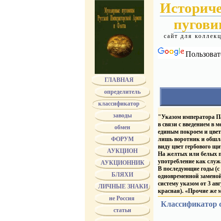
Историч
пугов
сайт для коллек
Пользоват
ГЛАВНАЯ
определитель
классификатор
РУССКАЯ АРМИ
заводы
"Указом императора Пав
Части, имевшие на
в связи с введением в 
обмен
номера
единым покроем и цвет
литеры и номера
ФОРУМ
лишь воротник и обшла
гренаду
виду цвет гербового щи
инженерную армат
АУКЦИОН
На желтых или белых п
"шефские" короны
употребление как служ
Артиллерия
АУКЦИОННИК
Учебные заведения
В последующие годы (с 
ВОЕННЫЙ ФЛО
БЛЯХИ
одновременной заменой
Mин. и вед. имевш
систему указом от 3 ав
ЛИЧНЫЕ ЗНАКИ
на пуговицах Гос. герб
красная). «Прочие же м
Военные до 1829
не Россия
материале — сукно или 
Классификатор
Военные 1829-1857
светло — и темно-зеле
статьи
Военные 1857-1917
Еще в 1808 г. были ус
???
присвоенным». А в мае 