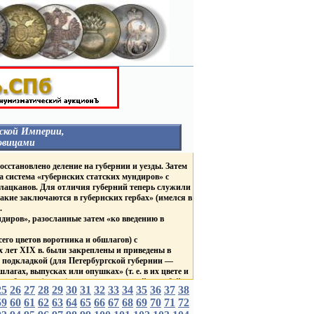
ской Империи,
овицами
НЕГОСУДАРСТВЕННЫЕ
осстановлено деление на губернии и уезды. Затем
ОРГАНИЗАЦИИ
а система «губернских статских мундиров» с
ГУБЕРНИИ И ГОРОДА
 лацканов. Для отличия губерний теперь служили
Столицы
акие заключаются в губернских гербах» (имелся в
Россия
.
Гродненская Губерния
В
иров», разосланные затем «ко введению в
Курская Губерния
в
Царство Польское
ТВА
его цветов воротника и обшлагов) с
ВЕД. БЛАГОТВ. УЧРЕЖД.
Д.
 лет XIX в. были закреплены и приведены в
ЛИВРЕЙНЫЕ С
же подкладкой (для Петербургской губернии —
ДВОРЯНСКИМИ
агах, выпусках или опушках» (т. е. в их цвете и
ГЕРБАМИ
разборов» (групп) мундиров: красный, голубой,
Россия
25
26
27
28
29
30
31
32
33
34
35
36
37
38
БНЫЕ
Царство Польское
59
60
61
62
63
С брачными гербами
64
65
66
67
68
69
70
71
72
убернаторов «по цветам, каждой губернии
короны
 цвета губернских пуговиц, причем генерал-