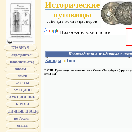
Исторические
пуговицы
сайт для коллекционеров
Пользовательский поиск
ГЛАВНАЯ
Производившие мундирные пугови
определитель
АЛЕКС
Заводы
»
bun
классификатор
АЛАФУЗОВ
АССМАН
заводы
БУНИ. Производство находилось в Санкт-Петербурге (других 
АЭАО
пока нет)
обмен
БЕРГ
БЕРГМАН
ФОРУМ
БЕРМАН
БОГАТОВ - БОГАТОВА
АУКЦИОН
БОГДАНОВ
АУКЦИОННИК
БОЛДИН
БОЛХОВИТИН
БЛЯХИ
БРАТЬЯ БОВДЗЕЙ
БРАТЬЯ ВУНДЕР
ЛИЧНЫЕ ЗНАКИ
Bruder Schneider Wien
не Россия
БУНИ
БУРОВ
статьи
БУХ
ТРАНШЕЛЬ и БУХ