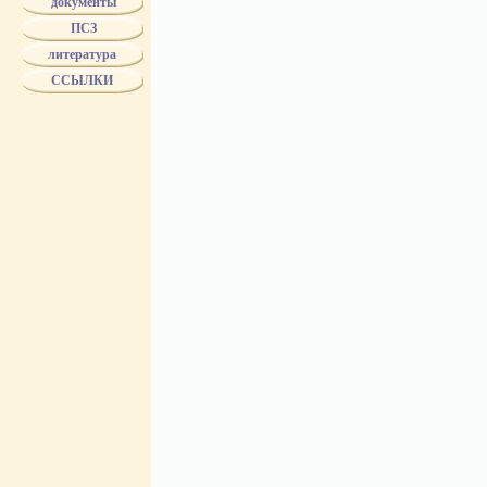
документы
БУХ
ПСЗ
БУХ - поставщик двора ЕИВ
"БР.БУХ"
литература
Biertumpfel
ССЫЛКИ
ВОЛКОВ
ВОЛЧЕНИНОВ
ГВАРД. ЭКОНОМ. ОБЩ.
ГЕЗЕХУС
ГРИБЕШОК
ДМИТРИЕВ
ДОРОНИН
DELIWEN
DUTKIEWICZ
ЖОЛОБОВ
ЗБУК
ЗЕНЧЕНКО
ЗЛОКАЗОВЫ
ЗУЗИН