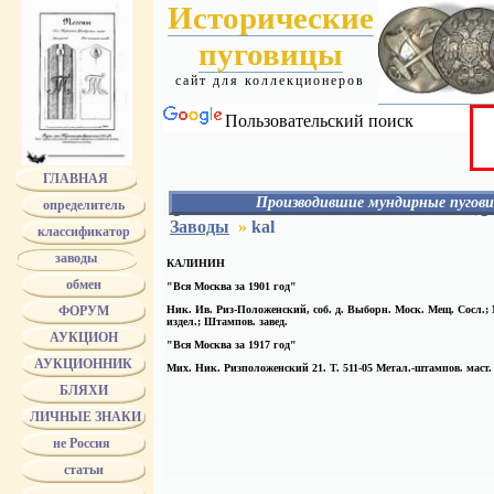
Исторические
пуговицы
сайт для коллекционеров
Пользовательский поиск
ГЛАВНАЯ
Производившие мундирные пугови
определитель
АЛЕКС
Заводы
»
kal
классификатор
АЛАФУЗОВ
АССМАН
заводы
КАЛИНИН
АЭАО
обмен
БЕРГ
"Вся Москва за 1901 год"
БЕРГМАН
ФОРУМ
Ник. Ив. Риз-Положенский, соб. д. Выборн. Моск. Мещ. Сосл.;
БЕРМАН
издел.; Штампов. завед.
БОГАТОВ - БОГАТОВА
АУКЦИОН
"Вся Москва за 1917 год"
БОГДАНОВ
АУКЦИОННИК
БОЛДИН
Мих. Ник. Ризположенский 21. Т. 511-05 Метал.-штампов. маст.
БОЛХОВИТИН
БЛЯХИ
БРАТЬЯ БОВДЗЕЙ
БРАТЬЯ ВУНДЕР
ЛИЧНЫЕ ЗНАКИ
Bruder Schneider Wien
не Россия
БУНИ
БУРОВ
статьи
БУХ
ТРАНШЕЛЬ и БУХ