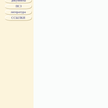
документы
БУХ
ПСЗ
БУХ - поставщик двора ЕИВ
"БР.БУХ"
литература
Biertumpfel
ССЫЛКИ
ВОЛКОВ
ВОЛЧЕНИНОВ
ГВАРД. ЭКОНОМ. ОБЩ.
ГЕЗЕХУС
ГРИБЕШОК
ДМИТРИЕВ
ДОРОНИН
DELIWEN
DUTKIEWICZ
ЖОЛОБОВ
ЗБУК
ЗЕНЧЕНКО
ЗЛОКАЗОВЫ
ЗУЗИН