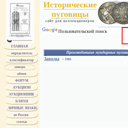
Исторические
пуговицы
сайт для коллекционеров
Пользовательский поиск
ГЛАВНАЯ
Производившие мундирные пугови
определитель
АЛЕКС
Заводы
»
ros
классификатор
АЛАФУЗОВ
АССМАН
заводы
АЭАО
обмен
БЕРГ
БЕРГМАН
ФОРУМ
БЕРМАН
БОГАТОВ - БОГАТОВА
АУКЦИОН
БОГДАНОВ
АУКЦИОННИК
БОЛДИН
БОЛХОВИТИН
БЛЯХИ
БРАТЬЯ БОВДЗЕЙ
БРАТЬЯ ВУНДЕР
ЛИЧНЫЕ ЗНАКИ
Bruder Schneider Wien
не Россия
БУНИ
БУРОВ
статьи
БУХ
ТРАНШЕЛЬ и БУХ