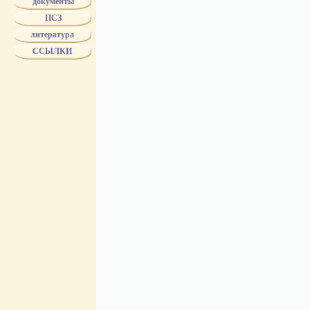
документы
БУХ
ПСЗ
БУХ - поставщик двора ЕИВ
"БР.БУХ"
литература
Biertumpfel
ССЫЛКИ
ВОЛКОВ
ВОЛЧЕНИНОВ
ГВАРД. ЭКОНОМ. ОБЩ.
ГЕЗЕХУС
ГРИБЕШОК
ДМИТРИЕВ
ДОРОНИН
DELIWEN
DUTKIEWICZ
ЖОЛОБОВ
ЗБУК
ЗЕНЧЕНКО
ЗЛОКАЗОВЫ
ЗУЗИН