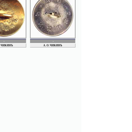
СТУЛОВ
ТАБИЕВ
Товарищество "Мандль и Райц"
ТРЕБИЛГИН
ЧИКИН
ЧЕСМЕНСКИЙ
ШУМИЛОВ
ЩЕТИНИН
ФИЛИМОНОВ
ФРЕЙДЕНБЕРГ
-
-
ЭРЛИХ
Ф. ЧИКИНЪ
А. О. ЧИКИНЪ
ЭКОНОМ. ОБЩ. ОФИЦЕРОВ МОСКОВ.
ВОЕН. ОКРУГА
ЮДИНЫ, Братья
ЮНКИН
ЯБЛОНЬ
ЯКОВЛЕВ
G. JAEGER & Co
Sh.David_s
Польские
Производитель неопределен