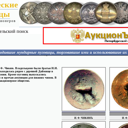
еские
ицы
ционеров
ельский поиск
одившие мундирные пуговицы, торговавшие ими и использовавшие их
ИОГАНСОН
КАЛИНИН
КАПЛАН
.Ф. Чикин. Владельцами были братья И.И.
КАПЛУН
аходилась рядом с деревней Даймище в
КАПРАНОВ
рнии. Кроме пуговиц выпускались
и и прочая амуниция для нижних чинов. В
КРОТОВ
 акционерное общество.
КИРЮХИН
АТОВА
КИВЕР и БЕРМАН
КОМАРОВ
КОПЕЙКИНЫ
КОРНЕВ
Й
КУВШИННИКОВ
КУРГАНОВ
КУЧКИН
Wien
CRAIT
-
ЛАСС
И. Ф. ЧИКИНЪ
И. 
ЛЕВШТЕЙН
ЛЕЙБОВИЧ
УХ