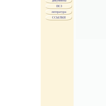
документы
БУХ
ПСЗ
БУХ - поставщик
"БР.БУХ"
литература
Biertumpfel
ССЫЛКИ
ВОЛКОВ
ВОЛЧЕНИНОВ
ГВАРД. ЭКОНОМ
ГЕЗЕХУС
ГРИБЕШОК
ДМИТРИЕВ
ДОРОНИН
DELIWEN
DUTKIEWICZ
ЖОЛОБОВ
ЗБУК
ЗЕНЧЕНКО
ЗЛОКАЗОВЫ
ЗУЗИН