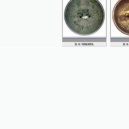
LIDICKE
LABOR
 двора ЕИВ
LIDVALL
ЛИНДЕН
ЛИВЕНЦОВ
MAEDICKE
МАЛИКОВЫ
. ОБЩ.
МИЗРНУК
МИЛЕЕВ
Magnus
-
Munсhheimer
И. Ф. ЧИКИНЪ
И. 
НЕЛЛЕ
НОРДЕНШТРЕМ
НУССБАУМ
ПАВЛОВ
ПГ (СПБ) ПУГОВ. МАНУФ..
ПЕТРОВ
ПОБЕДА
Пугов. фабр. из Люденшайда