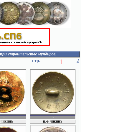
 при строительстве мундиров.
РАКУЗИН
стр.
1
2
РАПОПОРТ
РЕЩИКОВЫ
РОЗЕНБЕРГ
РОГОВ
РЫБАКОВ
Рус. акц. общ. "Марс"
РУСЬ
Rykert
СЕМЕНОВ СЕРГЕЙ
СЕМЕНОВ
СЕРГЕЕВ
СЕРОВ
СЛАВА
-
-
СОКОЛОВ
Ф. ЧИКИНЪ
И. Ф. ЧИКИНЪ
СОЛОВЬЕВ
СОРОКОУМОВ