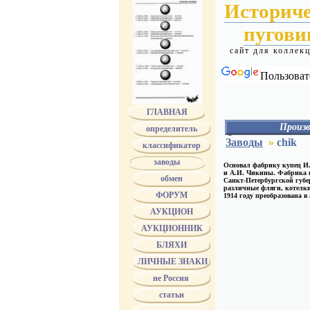
Историч
пугов
сайт для коллек
Пользоват
ГЛАВНАЯ
Произв
определитель
АЛЕКС
Заводы
»
chik
классификатор
АЛАФУЗОВ
АССМАН
заводы
Основал фабрику купец И
АЭАО
и А.И. Чикины. Фабрика н
обмен
БЕРГ
Санкт-Петербургской губе
различные фляги, котелк
БЕРГМАН
ФОРУМ
1914 году преобразована в
БЕРМАН
БОГАТОВ - БОГ
АУКЦИОН
БОГДАНОВ
АУКЦИОННИК
БОЛДИН
БОЛХОВИТИН
БЛЯХИ
БРАТЬЯ БОВДЗЕ
БРАТЬЯ ВУНДЕР
ЛИЧНЫЕ ЗНАКИ
Bruder Schneider 
не Россия
БУНИ
БУРОВ
статьи
БУХ
ТРАНШЕЛЬ и Б