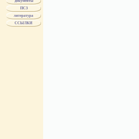
документы
БУХ
ПСЗ
БУХ - поставщик двора ЕИВ
"БР.БУХ"
литература
Biertumpfel
ССЫЛКИ
ВОЛКОВ
ВОЛЧЕНИНОВ
ГВАРД. ЭКОНОМ. ОБЩ.
ГЕЗЕХУС
ГРИБЕШОК
ДМИТРИЕВ
ДОРОНИН
DELIWEN
DUTKIEWICZ
ЖОЛОБОВ
ЗБУК
ЗЕНЧЕНКО
ЗЛОКАЗОВЫ
ЗУЗИН