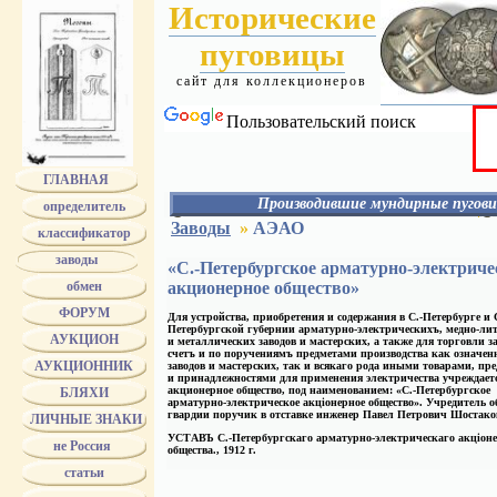
Исторические
пуговицы
сайт для коллекционеров
Пользовательский поиск
ГЛАВНАЯ
Производившие мундирные пугови
определитель
АЛЕКС
Заводы
»
АЭАО
классификатор
АЛАФУЗОВ
АССМАН
заводы
«С.-Петербургское арматурно-электриче
АЭАО
обмен
акционерное общество»
БЕРГ
БЕРГМАН
ФОРУМ
Для устройства, приобретения и содержания в С.-Петербурге и 
БЕРМАН
Петербургской губернии арматурно-электрическихъ, медно-ли
БОГАТОВ - БОГАТОВА
АУКЦИОН
и металлических заводов и мастерских, а также для торговли за
БОГДАНОВ
счетъ и по поручениямъ предметами производства как означе
АУКЦИОННИК
заводов и мастерских, так и всякаго рода иными товарами, пр
БОЛДИН
и принадлежностями для применения электричества учреждает
БОЛХОВИТИН
акционерное общество, под наименованием:
«С.-Петербургское
БЛЯХИ
БРАТЬЯ БОВДЗЕЙ
арматурно-электрическое акціонерное общество»
. Учредитель о
гвардии поручик в отставке инженер Павел Петрович Шостако
БРАТЬЯ ВУНДЕР
ЛИЧНЫЕ ЗНАКИ
Bruder Schneider Wien
УСТАВЪ С.-Петербургскаго арматурно-электрическаго акціон
не Россия
БУНИ
общества., 1912 г.
БУРОВ
статьи
БУХ
ТРАНШЕЛЬ и БУХ