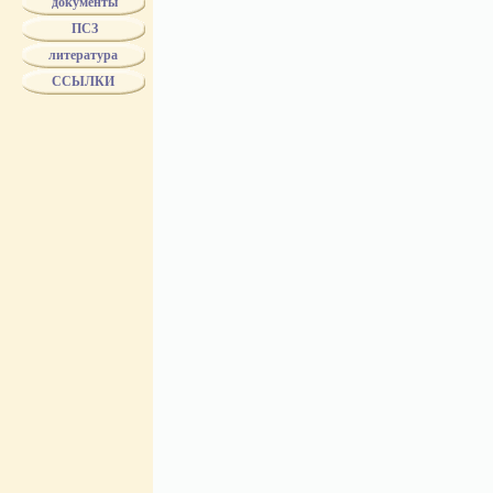
документы
БУХ
ПСЗ
БУХ - поставщик двора ЕИВ
"БР.БУХ"
литература
Biertumpfel
ССЫЛКИ
ВОЛКОВ
ВОЛЧЕНИНОВ
ГВАРД. ЭКОНОМ. ОБЩ.
ГЕЗЕХУС
ГРИБЕШОК
ДМИТРИЕВ
ДОРОНИН
DELIWEN
DUTKIEWICZ
ЖОЛОБОВ
ЗБУК
ЗЕНЧЕНКО
ЗЛОКАЗОВЫ
ЗУЗИН