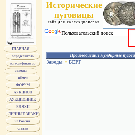
Исторические
пуговицы
сайт для коллекционеров
Пользовательский поиск
ГЛАВНАЯ
Производившие мундирные пугови
определитель
АЛЕКС
Заводы
»
БЕРГ
классификатор
АЛАФУЗОВ
АССМАН
заводы
АЭАО
обмен
БЕРГ
БЕРГМАН
ФОРУМ
БЕРМАН
БОГАТОВ - БОГАТОВА
АУКЦИОН
БОГДАНОВ
АУКЦИОННИК
БОЛДИН
БОЛХОВИТИН
БЛЯХИ
БРАТЬЯ БОВДЗЕЙ
БРАТЬЯ ВУНДЕР
ЛИЧНЫЕ ЗНАКИ
Bruder Schneider Wien
не Россия
БУНИ
БУРОВ
статьи
БУХ
ТРАНШЕЛЬ и БУХ