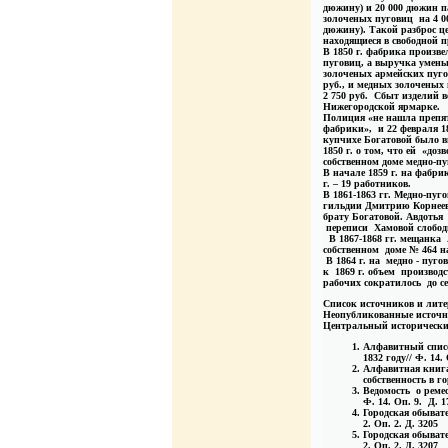
дюжину) и 20 000 дюжин 
золоченых пуговиц на 4 000
дюжину). Такой разброс ц
находящиеся в свободной 
В 1850 г. фабрика произв
пуговиц, а выручка умень
золоченых армейских пуго
руб., и медных золоченых
2 750 руб. Сбыт изделий в
Нижегородской ярмарке.
Полиция «не нашла препят
фабрики», и 22 февраля 18
купчихе Богатовой было в
1850 г. о том, что ей «доз
собственном доме медно-п
В начале 1859 г. на фабри
г. – 19 работников.
В 1861-1863 гг. Медно-пуг
гильдии Дмитрию Корнееви
брату Богатовой.
Авдотья
переписи Хамовой слободы
В 1867-1868 гг. мещанка
собственном доме № 464 
В 1864 г. на медно - пуг
к 1869 г. объем производ
рабочих сократилось до с
Список источников и лит
Неопубликованные источн
Центральный историческ
Алфавитный списо
1832 году// Ф. 14.
Алфавитная книг
собственность в гор
Ведомость о ремес
Ф. 14. Оп. 9. Д. 1
Городская обывате
2. Оп. 2. Д. 3205
Городская обывате
2. Оп. 2. Д. 3207