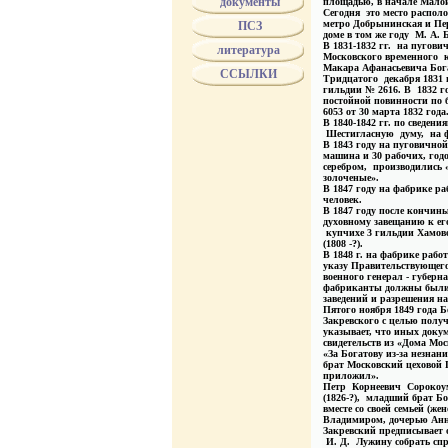
документы
площадью, в начале Мало
Сегодня это место располо
БУХ
метро Добрынинская и П
ПСЗ
БУХ - поставщик
доме в том же году М. А.
"БР.БУХ"
В 1831-1832 гг. на пугов
литература
Московского временного к
Biertumpfel
Макара Афанасьевича Бога
ССЫЛКИ
ВОЛКОВ
Тридцатого декабря 1831 
гильдии № 2616. В 1832 г
ВОЛЧЕНИНОВ
постойной повинности по 
ГВАРД. ЭКОНОМ
6053 от 30 марта 1832 года
ГЕЗЕХУС
В 1840-1842 гг. по сведе
Шестигласную думу, на фа
ГРИБЕШОК
В 1843 году на пуговично
ДМИТРИЕВ
машина и 30 рабочих, годо
серебром, производились 
ДОРОНИН
золоченые».
DELIWEN
В 1847 году на фабрике ра
DUTKIEWICZ
человек.
ЖОЛОБОВ
В 1847 году после кончин
духовному завещанию к ег
ЗБУК
купчихе 3 гильдии Хамов
ЗЕНЧЕНКО
(1808 -?).
ЗЛОКАЗОВЫ
В 1848 г. на фабрике работ
указу Правительствующего
ЗУЗИН
военного генерал - губер
фабриканты должны были 
заведений и разрешения на
Пятого ноября 1849 года Б
Закревского с целью получ
указывает, что иных доку
свидетельств из «Дома Мос
«За Богатову из-за незнан
брат Московский цеховой
приложил».
Петр Корнеевич Сорокоумо
(1826-?), младший брат Бог
вместе со своей семьей (ж
Владимиром, дочерью Анн
Закревский предписывает 
И. Д. Лужину собрать спр