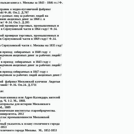
льская книга г. Москвы за 1843 - 1846 гг.//Ф.
справок о медно-пуговичной фабрике
й//Ф.46. Оп.2. Д.707
 с разных лиц за рабочих людей на
иях акцизных денег за 1860 г. в
и// Ф.14. Оп.5. Д.205
ной проверки торговых, промышленных и
в Серпуховской части в 1864 году// Ф.14.
ной проверки торговых, промышленных и
в Серпуховской части в 1869 году// Ф.14.
Серпуховской части г. Москвы на 1835 год//
 в приход собираемых в 1840 году с
водчиков акцизных денег за рабочих людей//
7
 в приход собираемых в 1843 году с
водчиков акцизных денег за рабочих людей//
7
в приход собираемых в 1847 году с
водчиков за рабочих людей акцизных денег//
ной фабрике Московской купчихи Авдотьи
вой// Ф.16. Оп.24. Д.3711
ки:
ная книжка или Адрес-Календарь жителей
. Ч. 1-2. М., 1868.
атериалы для истории Московского
М., 1889
номические институты старообрядчества.
ниверситета, 2012
Атлас промышленности Московской
5
ный указатель к плану столичного города
-1853
толичного города Москвы. М., 1852-1853