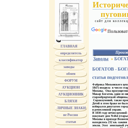
Историч
пугов
сайт для коллек
Пользоват
ГЛАВНАЯ
Произв
определитель
АЛЕКС
Заводы
»
БОГА
классификатор
АЛАФУЗОВ
АССМАН
заводы
БОГАТОВ - БО
АЭАО
обмен
БЕРГ
статья подготов
БЕРГМАН
ФОРУМ
БЕРМАН
Фабрика Московского цехо
БОГАТОВ - БОГ
АУКЦИОН
1847) входила в число ст
БОГДАНОВ
Москвы.
Она просуществов
АУКЦИОННИК
Макар Богатов, один из в
БОЛДИН
старообрядческой общины,
БОЛХОВИТИН
Сорокоумовой, также прои
БЛЯХИ
БРАТЬЯ БОВДЗЕ
Детей в этом браке не бы
избирался депутатом город
БРАТЬЯ ВУНДЕР
ЛИЧНЫЕ ЗНАКИ
в ремесленной управе.
Bruder Schneider 
В 1830 году вечно-цеховой
не Россия
БУНИ
покупает дом №464 (стары
БУРОВ
Москвы в приходе Вознесе
статьи
находилось 232 кв. сажени
БУХ
земли. Этот земельный уч
ТРАНШЕЛЬ и Б