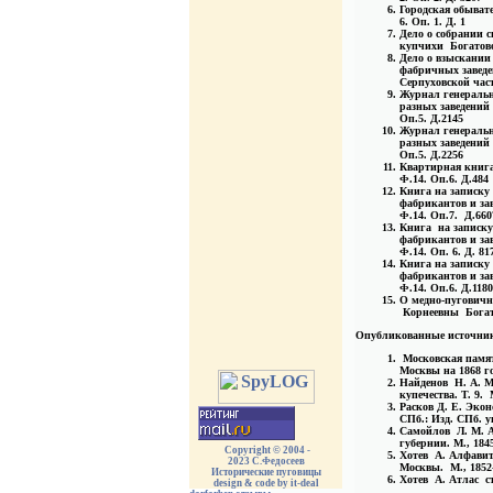
Городская обывате
6. Оп. 1. Д. 1
Дело о собрании 
купчихи Богатово
Дело о взыскании
фабричных заведен
Серпуховской част
Журнал генераль
разных заведений 
Оп.5. Д.2145
Журнал генераль
разных заведений 
Оп.5. Д.2256
Квартирная книга 
Ф.14. Оп.6. Д.484
Книга на записку
фабрикантов и за
Ф.14. Оп.7. Д.660
Книга на записку
фабрикантов и за
Ф.14. Оп. 6. Д. 81
Книга на записку 
фабрикантов и за
Ф.14. Оп.6. Д.1180
О медно-пугович
Корнеевны Богато
Опубликованные источни
Московская памят
Москвы на 1868 год
Найденов Н. А. М
купечества. Т. 9. 
Расков Д. Е. Эко
СПб.: Изд. СПб. у
Самойлов Л. М. 
губернии. М., 184
Copyright © 2004 -
Хотев А. Алфавит
2023 С.Федосеев
Москвы. М., 1852
Исторические пуговицы
Хотев А. Атлас с
design & code by it-deal