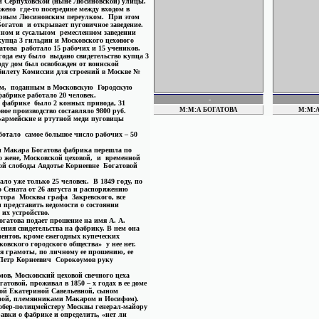
й Серпуховской (ныне Люсиновской) улицы.
LIDICKE
жено где-то посередине между входом в
LABOR
ервым Люсиновским переулком. При этом
 двора ЕИВ
 Богатов и открывает пуговичное заведение.
LIDVALL
ичном и сусальном ремесленном заведении
ЛИНДЕН
упца 3 гильдии и Московского цехового
ЛИВЕНЦОВ
това работало 15 рабочих и 15 учеников.
года ему было выдано свидетельство купца 3
MAEDICKE
оду дом был освобожден от воинской
МАЛИКОВЫ
билету Комиссии для строений в Москве №
. ОБЩ.
МИЗРНУК
.
ниям, поданным в Московскую Городскую
МИЛЕЕВ
брике работало 20 человек.
Magnus
-
й фабрике было 2 конных привода, 31
Munсhheimer
М:М:А БОГАТОВА
М:М:А
вое производство составляло 9800 руб.
НЕЛЛЕ
«армейские и ртутной меди пуговицы
НОРДЕНШТРЕМ
ботало самое большое число рабочих – 50
НУССБАУМ
ПАВЛОВ
ы Макара Богатова фабрика перешла по
о жене, Московской цеховой, и временной
ПГ (СПБ) ПУГОВ. МАНУФ..
ой слободы Авдотье Корнеевне Богатовой
ПЕТРОВ
ПОБЕДА
ало уже только 25 человек. В 1849 году, по
Пугов. фабр. из Люденшайда
 Сената от 26 августа и распоряжению
натора Москвы графа Закревского, все
представить ведомости о состоянии
 их устройство.
огатова подает прошение на имя А. А.
ения свидетельства на фабрику. В нем она
ментов, кроме ежегодных купеческих
ковского городского общества» у нее нет.
ия грамоты, по личному ее прошению, ее
 Петр Корнеевич Сорокоумов руку
в, Московский цеховой свечного цеха
атовой, проживал в 1850 – х годах в ее доме
еной Екатериной Савельевной, сыном
ой, племянниками Макаром и Иосифом).
обер-полицмейстеру Москвы генерал-майору
авки о фабрике и определить, «нет ли