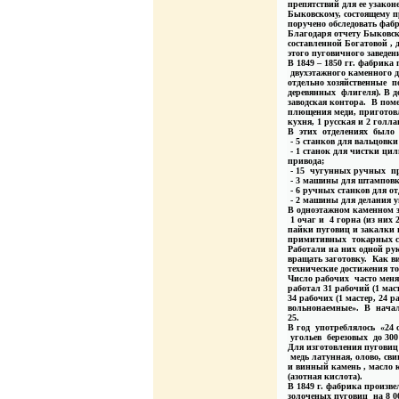
препятствий для ее узакон
Быковскому, состоящему п
поручено обследовать фабр
Благодаря отчету Быковск
составленной Богатовой , 
этого пуговичного заведен
В 1849 – 1850 гг. фабрика
двухэтажного каменного 
отдельно хозяйственные по
деревянных флигеля). В д
заводская контора. В пом
плющения меди, приготовл
кухня, 1 русская и 2 голл
В этих отделениях было 
- 5 станков для вальцовки
- 1 станок для чистки цил
привода;
- 15 чугунных ручных пр
- 3 машины для штамповк
- 6 ручных станков для от
- 2 машины для делания 
В одноэтажном каменном з
1 очаг и 4 горна (из них 
пайки пуговиц и закалки и
примитивных токарных ст
Работали на них одной ру
вращать заготовку. Как в
технические достижения то
Число рабочих часто менял
работал 31 рабочий (1 маст
34 рабочих (1 мастер, 24 р
вольнонаемные». В начале 
25.
В год употреблялось «24 
угольев березовых до 300 
Для изготовления пуговиц
медь латунная, олово, свин
и винный камень , масло к
(азотная кислота).
В 1849 г. фабрика произв
золоченых пуговиц на 8 00