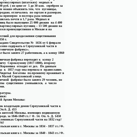
партикулярных (штатских) медных и
 руб. ( по цене от 5 до 30 коп. серебром за
ен можно объяснить тем, что пуговицы,
продаже, отличались по сортам и размерам.
ела примерно в полтора раза меньше
шилась почти в 1,7 раза. Медных и
виц было выпущено 25 000 дюжин на 4 400
 партикулярных пуговиц – 13 500 дюжин на
елся преимущественно в Москве и на
ствий для продолжения существования
50 г.
ыдано Свидетельство № 1656 от 6 февраля
волено содержать в Серпуховской части в
уговичную фабрику».
ке было занято 27 работников, а к концу 1860
овичная фабрика переходит к купцу 2
чу Сорокоумову (1817-1880), второму
 Корнеевна отходит от дел. По данным
 к 1857 году она перешла в православие.
 Авдотья Богатова по-прежнему проживает в
на Малой Серпуховской улице.
овичной фабрике было занято 29 человек, но
ства существенно уменьшился, а число
еми.
ературы.
ики:
ий Архив Москвы:
к владельцев домов Серпуховской части к
 Оп.6. Д. 453
а жителей Москвы, имеющих недвижимую
оде, за 1846-1849 гг.// Ф. 14. Оп. 6. Д. 1450
ленниках Серпуховской части на 1832 год//
797
льская книга г. Москвы за 1834 - 1837 гг.//Ф.
льская книга г. Москвы за 1840 - 1843 гг.//Ф.