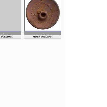
СТУЛОВ
ТАБИЕВ
Товарищество "Мандль и Райц"
ТРЕБИЛГИН
ЧИКИН
ЧЕСМЕНСКИЙ
ШУМИЛОВ
ЩЕТИНИН
ФИЛИМОНОВ
ФРЕЙДЕНБЕРГ
-
-
ЭРЛИХ
 БОГАТОВА
М:М:А БОГАТОВА
ЭКОНОМ. ОБЩ. ОФИЦЕРОВ МОСКОВ.
ВОЕН. ОКРУГА
ЮДИНЫ, Братья
ЮНКИН
ЯБЛОНЬ
ЯКОВЛЕВ
G. JAEGER & Co
Sh.David_s
Польские
Производитель неопределен