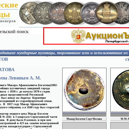
еские
ицы
ционеров
ельский поиск
одившие мундирные пуговицы, торговавшие ими и использовавшие их
ИОГАНСОН
ТОВ
с
КАЛИНИН
КАПЛАН
ГАТОВА
КАПЛУН
КАПРАНОВ
лена Левиным А. М.
КРОТОВ
КИРЮХИН
вого Макара Афанасьевича Богатова(1802-
АТОВА
КИВЕР и БЕРМАН
арейших пуговичных заведений города
КОМАРОВ
ала с 1830 г. до начала 1870-х годов.
идных представителей Рогожской
КОПЕЙКИНЫ
 был женат на Авдотье Корнеевне
КОРНЕВ
сходившей из старообрядческой семьи.
Й
КУВШИННИКОВ
ло. В 1837 году Макар Афанасьевич
КУРГАНОВ
ского собрания, а в 1840 году был старостой
КУЧКИН
Wien
 мастер медного цеха Макар Богатов
CRAIT
-
й № 456) в 3 квартале Серпуховской части
ЛАСС
Макар Богатов Сорт Москва
М:М:А
ния. В доме было 8 комнат, и при нем
ЛЕВШТЕЙН
 застроенной и 423 кв. сажени незастроенной
асток находился рядом с Серпуховской
ЛЕЙБОВИЧ
УХ