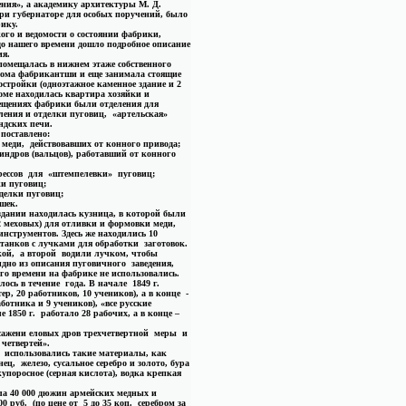
ения», а академику архитектуры М. Д.
ри губернаторе для особых поручений, было
ику.
ого и ведомости о состоянии фабрики,
до нашего времени дошло подробное описание
ия.
 помещалась в нижнем этаже собственного
дома фабрикантши и еще занимала стоящие
стройки (одноэтажное каменное здание и 2
оме находилась квартира хозяйки и
ещениях фабрики были отделения для
ения и отделки пуговиц, «артельская»
андских печи.
поставлено:
 меди, действовавших от конного привода;
индров (вальцов), работавший от конного
ессов для «штемпелевки» пуговиц;
и пуговиц;
делки пуговиц;
ушек.
дании находилась кузница, в которой были
2 меховых) для отливки и формовки меди,
нструментов. Здесь же находились 10
анков с лучками для обработки заготовок.
кой, а второй водили лучком, чтобы
идно из описания пуговичного заведения,
го времени на фабрике не использовались.
ось в течение года. В начале 1849 г.
ер, 20 работников, 10 учеников), а в конце -
аботника и 9 учеников), «все русские
1850 г. работало 28 рабочих, а в конце –
сажени еловых дров трехчетвертной меры и
четвертей».
 использовались такие материалы, как
ец, железо, сусальное серебро и золото, бура
упоросное (серная кислота), водка крепкая
ела 40 000 дюжин армейских медных и
0 руб. (по цене от 5 до 35 коп. серебром за