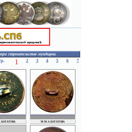
 при строительстве мундиров.
РАКУЗИН
тр.
1
2
3
4
5
6
7
РАПОПОРТ
РЕЩИКОВЫ
РОЗЕНБЕРГ
РОГОВ
РЫБАКОВ
Рус. акц. общ. "Марс"
РУСЬ
Rykert
СЕМЕНОВ СЕРГЕЙ
СЕМЕНОВ
СЕРГЕЕВ
СЕРОВ
СЛАВА
-
-
СОКОЛОВ
 БОГАТОВА
М:М:А БОГАТОВА
СОЛОВЬЕВ
СОРОКОУМОВ