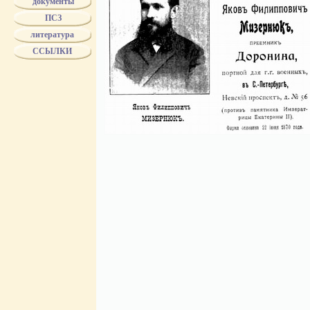
документы
БУХ
ПСЗ
БУХ - поставщик двора ЕИВ
"БР.БУХ"
литература
Biertumpfel
ССЫЛКИ
ВОЛКОВ
ВОЛЧЕНИНОВ
ГВАРД. ЭКОНОМ. ОБЩ.
ГЕЗЕХУС
ГРИБЕШОК
ДМИТРИЕВ
ДОРОНИН
DELIWEN
DUTKIEWICZ
ЖОЛОБОВ
ЗБУК
ЗЕНЧЕНКО
ЗЛОКАЗОВЫ
ЗУЗИН