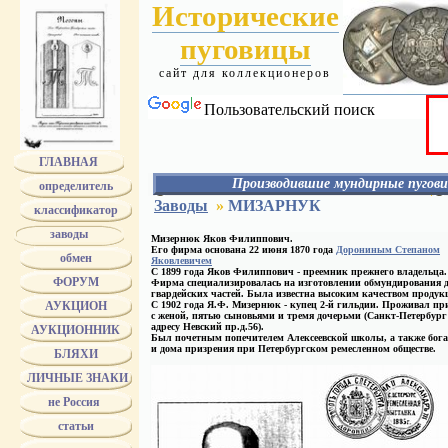
Исторические
пуговицы
сайт для коллекционеров
Пользовательский поиск
ГЛАВНАЯ
Производившие мундирные пугови
определитель
АЛЕКС
Заводы
»
МИЗАРНУК
классификатор
АЛАФУЗОВ
АССМАН
заводы
Мизернюк Яков Филиппович.
АЭАО
Его фирма основана 22 июня 1870 года
Дорониным Степаном
обмен
БЕРГ
Яковлевичем
С 1899 года Яков Филиппович - преемник прежнего владельца.
БЕРГМАН
ФОРУМ
Фирма специализировалась на изготовлении обмундирования 
БЕРМАН
гвардейских частей. Была известна высоким качеством продук
БОГАТОВ - БОГАТОВА
АУКЦИОН
С 1902 года Я.Ф. Мизернюк - купец 2-й гильдии. Проживал при
с женой, пятью сыновьями и тремя дочерьми (Санкт-Петербург
БОГДАНОВ
адресу Невский пр.д.56).
АУКЦИОННИК
БОЛДИН
Был почетным попечителем Алексеевской школы, а также бог
БОЛХОВИТИН
и дома призрения при Петербургском ремесленном обществе.
БЛЯХИ
БРАТЬЯ БОВДЗЕЙ
БРАТЬЯ ВУНДЕР
ЛИЧНЫЕ ЗНАКИ
Bruder Schneider Wien
не Россия
БУНИ
БУРОВ
статьи
БУХ
ТРАНШЕЛЬ и БУХ