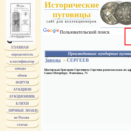
Исторические
пуговицы
сайт для коллекционеров
Пользовательский поиск
ГЛАВНАЯ
Производившие мундирные пугови
определитель
АЛЕКС
Заводы
»
СЕРГЕЕВ
классификатор
АЛАФУЗОВ
АССМАН
заводы
Мастерская Григория Сергеевича Сергеева располагалась по ад
АЭАО
Санкт-Петербург, Фонтанка, 73
обмен
БЕРГ
БЕРГМАН
ФОРУМ
БЕРМАН
БОГАТОВ - БОГАТОВА
АУКЦИОН
БОГДАНОВ
АУКЦИОННИК
БОЛДИН
БОЛХОВИТИН
БЛЯХИ
БРАТЬЯ БОВДЗЕЙ
БРАТЬЯ ВУНДЕР
ЛИЧНЫЕ ЗНАКИ
Bruder Schneider Wien
не Россия
БУНИ
БУРОВ
статьи
БУХ
ТРАНШЕЛЬ и БУХ