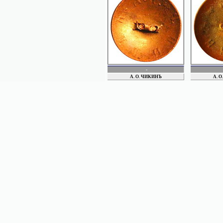
LIDICKE
LABOR
 двора ЕИВ
LIDVALL
ЛИНДЕН
ЛИВЕНЦОВ
MAEDICKE
МАЛИКОВЫ
. ОБЩ.
МИЗРНУК
МИЛЕЕВ
Magnus
-
Munсhheimer
А. О. ЧИКИНЪ
А. 
НЕЛЛЕ
НОРДЕНШТРЕМ
НУССБАУМ
ПАВЛОВ
ПГ (СПБ) ПУГОВ. МАНУФ..
ПЕТРОВ
ПОБЕДА
Пугов. фабр. из Люденшайда