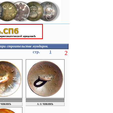
 при строительстве мундиров.
РАКУЗИН
стр.
1
2
РАПОПОРТ
РЕЩИКОВЫ
РОЗЕНБЕРГ
РОГОВ
РЫБАКОВ
Рус. акц. общ. "Марс"
РУСЬ
Rykert
СЕМЕНОВ СЕРГЕЙ
СЕМЕНОВ
СЕРГЕЕВ
СЕРОВ
СЛАВА
-
-
СОКОЛОВ
О. ЧИКИНЪ
А. О. ЧИКИНЪ
СОЛОВЬЕВ
СОРОКОУМОВ