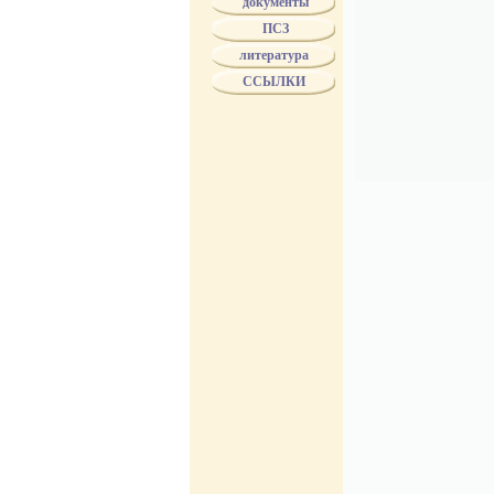
документы
БУХ
ПСЗ
БУХ - поставщик
"БР.БУХ"
литература
Biertumpfel
ССЫЛКИ
ВОЛКОВ
ВОЛЧЕНИНОВ
ГВАРД. ЭКОНОМ
ГЕЗЕХУС
ГРИБЕШОК
ДМИТРИЕВ
ДОРОНИН
DELIWEN
DUTKIEWICZ
ЖОЛОБОВ
ЗБУК
ЗЕНЧЕНКО
ЗЛОКАЗОВЫ
ЗУЗИН