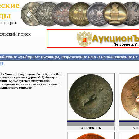
еские
ицы
ционеров
ельский поиск
одившие мундирные пуговицы, торговавшие ими и использовавшие их
ИОГАНСОН
Н
КАЛИНИН
КАПЛАН
.Ф. Чикин. Владельцами были братья И.И.
КАПЛУН
аходилась рядом с деревней Даймище в
КАПРАНОВ
рнии. Кроме пуговиц выпускались
и и прочая амуниция для нижних чинов. В
КРОТОВ
 акционерное общество.
КИРЮХИН
АТОВА
КИВЕР и БЕРМАН
КОМАРОВ
КОПЕЙКИНЫ
КОРНЕВ
Й
КУВШИННИКОВ
КУРГАНОВ
КУЧКИН
Wien
CRAIT
-
ЛАСС
А. О. ЧИКИНЪ
А. 
ЛЕВШТЕЙН
ЛЕЙБОВИЧ
УХ