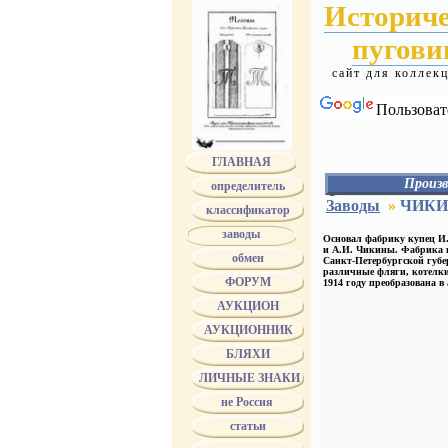
Историч
пугов
сайт для коллек
Пользоват
ГЛАВНАЯ
Произв
определитель
АЛЕКС
Заводы
»
ЧИКИ
классификатор
АЛАФУЗОВ
АССМАН
заводы
Основал фабрику купец И
АЭАО
и А.И. Чикины. Фабрика н
обмен
БЕРГ
Санкт-Петербургской губе
различные фляги, котелк
БЕРГМАН
ФОРУМ
1914 году преобразована в
БЕРМАН
БОГАТОВ - БОГ
АУКЦИОН
БОГДАНОВ
АУКЦИОННИК
БОЛДИН
БОЛХОВИТИН
БЛЯХИ
БРАТЬЯ БОВДЗЕ
БРАТЬЯ ВУНДЕР
ЛИЧНЫЕ ЗНАКИ
Bruder Schneider 
не Россия
БУНИ
БУРОВ
статьи
БУХ
ТРАНШЕЛЬ и Б