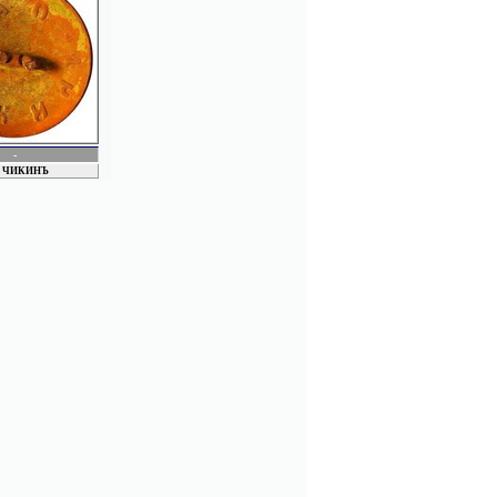
СТУЛОВ
ТАБИЕВ
Товарищество "Мандль и Райц"
ТРЕБИЛГИН
ЧИКИН
ЧЕСМЕНСКИЙ
ШУМИЛОВ
ЩЕТИНИН
ФИЛИМОНОВ
ФРЕЙДЕНБЕРГ
-
ЭРЛИХ
О. ЧИКИНЪ
ЭКОНОМ. ОБЩ. ОФИЦЕРОВ МОСКОВ.
ВОЕН. ОКРУГА
ЮДИНЫ, Братья
ЮНКИН
ЯБЛОНЬ
ЯКОВЛЕВ
G. JAEGER & Co
Sh.David_s
Польские
Производитель неопределен